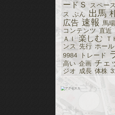
ードＳ
スペー
出馬
ス
ぷん
速報
広告
馬
コンテンツ
直近
楽しむ
ＡＩ
Ｔ
ンス
先行
ホール
9984
トレード
チェ
高い
企画
ジオ
成長
体株
3