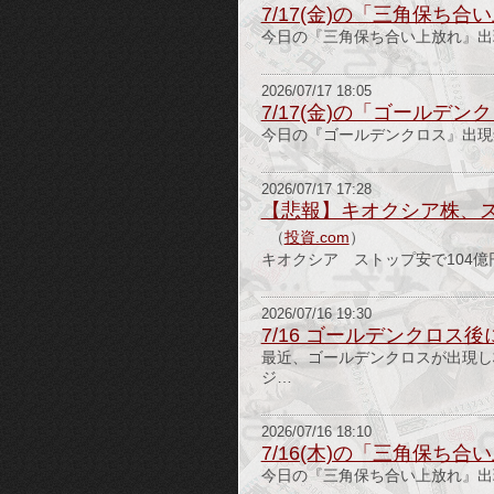
7/17(金)の「三角保ち
今日の『三角保ち合い上放れ』出現銘
2026/07/17 18:05
7/17(金)の「ゴールデ
今日の『ゴールデンクロス』出現銘
2026/07/17 17:28
【悲報】キオクシア株、ス
（
投資.com
）
キオクシア ストップ安で104億円売
2026/07/16 19:30
7/16 ゴールデンクロス後
最近、ゴールデンクロスが出現し株
ジ…
2026/07/16 18:10
7/16(木)の「三角保ち
今日の『三角保ち合い上放れ』出現銘