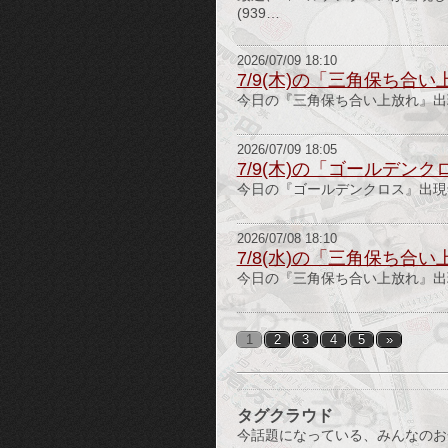
(939…
2026/07/09 18:10
7/9(木)の「三角保ち合
今日の『三角保ち合い上放れ』出現
2026/07/09 18:05
7/9(木)の「ゴールデン
今日の『ゴールデンクロス』出現銘
2026/07/08 18:10
7/8(水)の「三角保ち合
今日の『三角保ち合い上放れ』出現銘
1
2
3
4
5
»
タグクラウド
今話題になっている、みんなのお