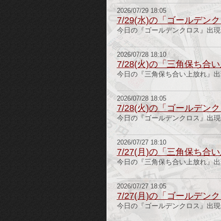
2026/07/29 18:05
7/29(水)の「ゴールデ
今日の『ゴールデンクロス』出現銘柄
2026/07/28 18:10
7/28(火)の「三角保ち
今日の『三角保ち合い上放れ』出現銘
2026/07/28 18:05
7/28(火)の「ゴールデ
今日の『ゴールデンクロス』出現銘柄
2026/07/27 18:10
7/27(月)の「三角保ち
今日の『三角保ち合い上放れ』出現銘
2026/07/27 18:05
7/27(月)の「ゴールデ
今日の『ゴールデンクロス』出現銘柄