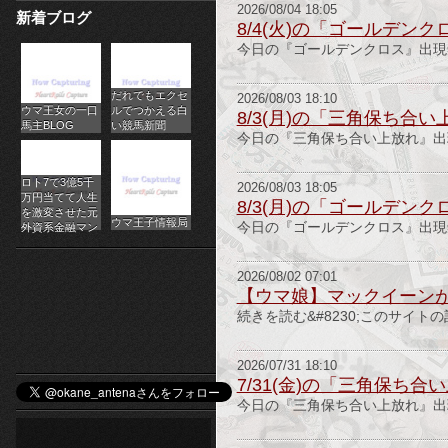
2026/08/04 18:05
新着ブログ
パ
8/4(火)の「ゴールデン
今日の『ゴールデンクロス』出現銘柄
チ
だれでもエクセ
ス
2026/08/03 18:10
ウマ王女の一口
ルでつかえる白
8/3(月)の「三角保ち合
馬主BLOG
い競馬新聞
ロ
今日の『三角保ち合い上放れ』出現銘
オ
ロト7で3億5千
2026/08/03 18:05
万円当てて人生
8/3(月)の「ゴールデン
ン
を激変させた元
ウマ王子情報局
今日の『ゴールデンクロス』出現銘柄
外資系金融マン
ラ
2026/08/02 07:01
イ
【ウマ娘】マックイーン
続きを読む&#8230;このサイト
ン
カ
2026/07/31 18:10
7/31(金)の「三角保ち
ジ
今日の『三角保ち合い上放れ』出現銘
ノ