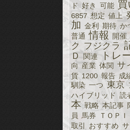
買
ド
好き
可能
6857
想定
値上
加
金利
期待
か
情報
普通
開催
ク
フジクラ
トレ
Ｄ
関連
サ
向
産業
体関
貨
1200
報告
成
東京
馴染
一つ
ハイブリッド
読
本
戦略
本記事
員
馬券
ＴＯＰＩ
取引
おすすめ
サ