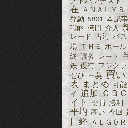
アドバンテスト
在
ＡＮＡＬＹＳ
発動
5801
本記事
戦略
億円
介入
レード
古河
パス
場
ＴＨＥ
ホール
終
調教
レート
鉄
優待
フジクラ
買い
ぜひ
三菱
表
まとめ
可能
追加
ＣＢＣ
イ
イト
会員
勝利
平均
高い
今回
日経
ＡＬＧＯＲ