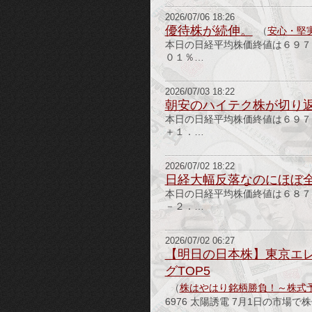
2026/07/06 18:26
優待株が続伸。
（
安心・堅
本日の日経平均株価終値は６９
０１％…
2026/07/03 18:22
朝安のハイテク株が切り
本日の日経平均株価終値は６９
＋１．…
2026/07/02 18:22
日経大幅反落なのにほぼ
本日の日経平均株価終値は６８
－２．…
2026/07/02 06:27
【明日の日本株】東京エレ
グTOP5
（
株はやはり銘柄勝負！～株式
6976 太陽誘電 7月1日の市場で