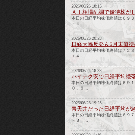
2026/06/26 18:15
ＡＩ相場乱調で優待株が
本日の日経平均株価終値は６９
－４．…
2026/06/25 20:23
日経大幅反発＆6月末優待
本日の日経平均株価終値は７２
＋４．…
2026/06/24 18:33
ハイテク安で日経平均続
本日の日経平均株価終値は６９
０．８…
2026/06/23 19:23
青天井だった日経平均が
本日の日経平均株価終値は６９
－３．…