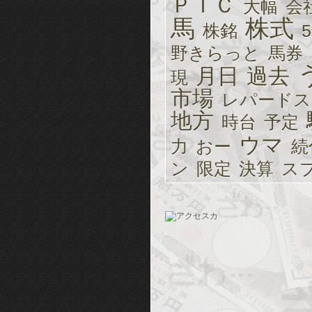
ＰＩＣ
大幅
会
馬
株式
株銘
5
野きらっと
馬券
月日
過去
現
市場
レパードス
地方
時台
予定
ウマ
力
おー
続
ン
限定
決算
ス