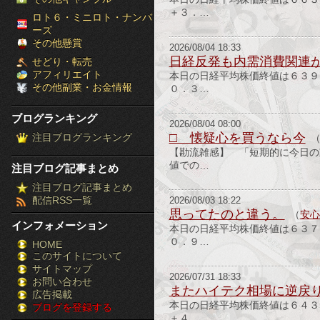
＋３．…
［ブ
ロト６・ミニロト・ナンバ
ーズ
ロ
その他懸賞
2026/08/04 18:33
日経反発も内需消費関連
せどり・転売
グ
アフィリエイト
本日の日経平均株価終値は６３
その他副業・お金情報
０．３…
ラ
ブログランキング
ン
2026/08/04 08:00
□ 懐疑心を買うなら今
注目ブログランキング
キ
【勘流雑感】 「短期的に今日の
値での…
注目ブログ記事まとめ
ン
注目ブログ記事まとめ
配信RSS一覧
2026/08/03 18:22
グ］-
思ってたのと違う。
（
安心
インフォメーション
本日の日経平均株価終値は６３
株
０．９…
HOME
このサイトについて
FX
サイトマップ
2026/07/31 18:33
競
お問い合わせ
またハイテク相場に逆戻
広告掲載
本日の日経平均株価終値は６４
ブログを登録する
馬
＋４．…