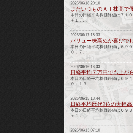
2026/06/18 20:10
またいつものＡＩ株高で
本日の日経平均株価終値は７１
＋１．…
2026/06/17 18:33
バリュー株高ぬか喜びで
本日の日経平均株価終値は６９
０．７…
2026/06/16 18:33
日経平均７万円でも上が
本日の日経平均株価終値は６９
０．１３…
2026/06/15 18:44
日経平均歴代2位の大幅
本日の日経平均株価終値は６９
＋４．…
2026/06/13 07:10