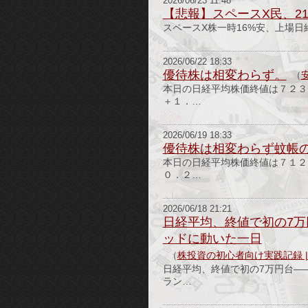
2026/06/23 11:48
【悲報】スペースX民、2
スペースX株一時16%安、上場日
2026/06/22 18:33
優待株は相変わらず。
（
本日の日経平均株価終値は７２
＋１．…
2026/06/19 18:33
優待株は相変わらず蚊帳
本日の日経平均株価終値は７１
０．２…
2026/06/18 21:21
日経平均、終値で初の7
ッドに動いた一日
（
株投資の初心者向け実践記録 
日経平均、終値で初の7万円台—
ラン…