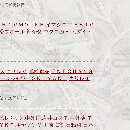
日付で変更報告…
クＨＤ,ＧＭＯ－ＦＨ,イマジニア,ＳＢＩＧ
小松ウオール,神奈交,マクニカＨＤ,ダイト
）
ス,ニチレイ,旭松食品,ＥＮＥＣＨＡＮＧ
ペースシャワーＳＫＩＹＡＫＩ,ガリレイ,
）
業」30周年記…
ブルドック,中外炉,岩井コスモ,中外薬,Ｔ
ＹＫＴ,キヤノンＭＪ,東海染,日精線,日本