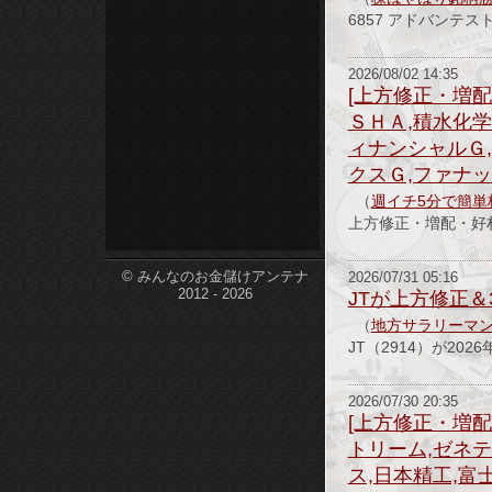
6857 アドバンテ
etc-
2026/08/02 14:35
[上方修正・増配
ＳＨＡ,積水化学
ィナンシャルＧ,
クスＧ,ファナッ
（
週イチ5分で簡単
上方修正・増配・好材
© みんなのお金儲けアンテナ
2026/07/31 05:16
2012 - 2026
JTが上方修正
（
地方サラリーマン
JT（2914）が2
2026/07/30 20:35
[上方修正・増配
トリーム,ゼネテ
ス,日本精工,富