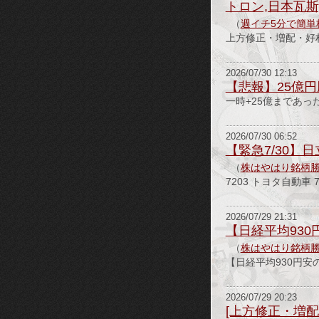
トロン,日本瓦斯
（
週イチ5分で簡単
上方修正・増配・好
2026/07/30 12:13
【悲報】25億円
一時+25億まであっ
2026/07/30 06:52
【緊急7/30
（
株はやはり銘柄
7203 トヨタ自動
2026/07/29 21:31
【日経平均930
（
株はやはり銘柄
【日経平均930円安
2026/07/29 20:23
[上方修正・増配