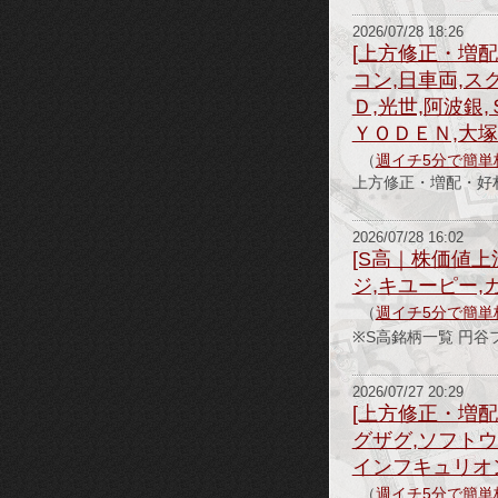
2026/07/28 18:26
[上方修正・増配
コン,日車両,ス
Ｄ,光世,阿波銀
ＹＯＤＥＮ,大
（
週イチ5分で簡単
上方修正・増配・好材料情
2026/07/28 16:02
[S高｜株価値上
ジ,キユーピー,
（
週イチ5分で簡単
※S高銘柄一覧 円
2026/07/27 20:29
[上方修正・増配
グザグ,ソフト
インフキュリオン
（
週イチ5分で簡単