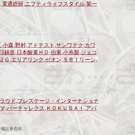
タ,電通総研,ニフティライフスタイル,第一
）
,小森,野村,アドテスト,サンワテク,カワ
日鋳造,日本酸素ＨＤ,伯東,小糸製,ジェコ
証Ｇ,エリアリンク,ゼオン,ＳＢＩリーシ,
）
…
クラウド,プレステージ・インターナショナ
マ,バーチャレクス,ＫＯＫＵＳＡＩ,アバ
）
有価証券売却…