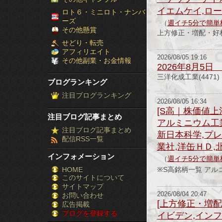
［ブ
イエムケイ,ロー
ロト６・ミニロト・ナンバ
ーズ
（
週イチ5分で簡単
ロ
その他懸賞
上方修正・増配・好材
せどり・転売
グ
アフィリエイト
2026/08/05 19:16
その他副業・お金情報
ラ
2026年8月5
三洋化成工業(44
ブログランキング
ン
注目ブログランキング
2026/08/05 16:34
キ
[S高｜株価値上
注目ブログ記事まとめ
アルミニウム工業
ン
注目ブログ記事まとめ
新日本科学,プレ
配信RSS一覧
グ］-
業社,洋缶ＨＤ,
インフォメーション
（
週イチ5分で簡単
株
HOME
※S高銘柄一覧 
このサイトについて
FX
サイトマップ
競
2026/08/04 20:47
お問い合わせ
[上方修正・増配
広告掲載
ブログを登録する
馬
イビデン,インフ