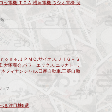
ロセ電機,ＴＯＡ,横河電機,ウシオ電機,良
）
着地・…
…
ｒｏｎｅ,ＪＰＭＣ,サイオス,ＪＩＧ－Ｓ
算,大塚商会,パワーエックス,ニッカトー,
日本フィナンシャル,日産自動車,三菱自動
）
ピリッツ…
べき注目株5選