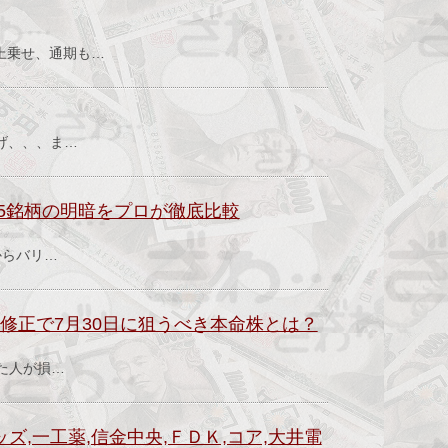
）
上乗せ、通期も…
）
上げ、、、ま…
目5銘柄の明暗をプロが徹底比較
からバリ…
方修正で7月30日に狙うべき本命株とは？
した人が損…
ズ,一工薬,信金中央,ＦＤＫ,コア,大井電