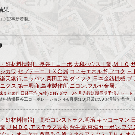
結果
ログ記事新着順。
・好材料情報] 長谷工コーポ,大和ハウス工業,ＭＩＣ,
シカワ,セプテーニ,ＪＸ金属,コスモエネルギ,フコク,
楽天銀行,ニッパツ,栗田工業,ダイフク,日本金銭機械,ブ
ニクス,第一興商,島津製作所,ニコン,フルヤ金属,
株まとめ!? 日経平均(先物)＆NYダウ 3ヶ月先行短期長期予想チャート
料情報長谷工コーポレーション 4-6月期(1Q)経常は59％増益で着地
・好材料情報] 高松コンストラク,明治,キッコーマン,日
業,ＪＭＤＣ,アステラス製薬,資生堂,東海カーボン,フジ
ンス,オークマ,酉島製作所,ミネベアミツミ,ＴＨＫ,オ