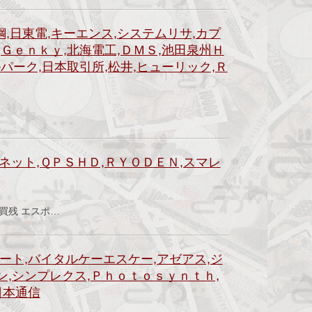
鋼,日東電,キーエンス,システムリサ,カプ
,Ｇｅｎｋｙ,北海電工,ＤＭＳ,池田泉州Ｈ
ルパーク,日本取引所,松井,ヒューリック,Ｒ
）
ネット,ＱＰＳＨＤ,ＲＹＯＤＥＮ,スマレ
）
買残 エスポ…
ート,バイタルケーエスケー,アゼアス,ジ
ン,シンプレクス,Ｐｈｏｔｏｓｙｎｔｈ,
日本通信
）