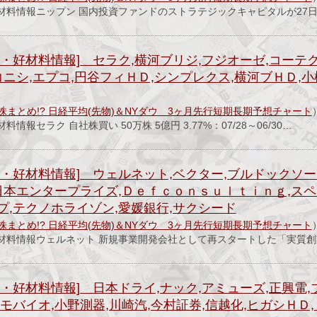
材料情報ニップン 国内投資ファンドのストラテジックキャピタルが27
・好材料情報] セラク,横河ブリジ,フジオーゼ,コーテ
コニシ,エプコ,円谷フィＨＤ,シンプレクス,横河ブＨＤ,
株まとめ!? 日経平均(先物)＆NYダウ 3ヶ月先行短期長期予想チャート
報セラク 自社株買い 50万株 5億円 3.77%：07/28～06/30…
・好材料情報] ウェルネット,ベクター,ブルドックソー
,日本エンタープライズ,Ｄｅｆｃｏｎｓｕｌｔｉｎｇ,ス
プ,テクノホライゾン,愛媛銀行,サクシード
株まとめ!? 日経平均(先物)＆NYダウ 3ヶ月先行短期長期予想チャート
材料情報ウェルネット 新規事業開発会社として再スタートした「実質創
・好材料情報] 日本ドライ,ナック,アミューズ,正興電,
モバイオ,小野測器,川崎汽,今村証券,信越化,ヒガシＨＤ,