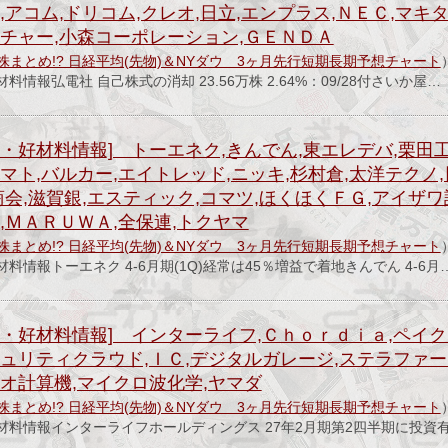
,アコム,ドリコム,クレオ,日立,エンプラス,ＮＥＣ,マキ
ーチャー,小森コーポレーション,ＧＥＮＤＡ
株まとめ!? 日経平均(先物)＆NYダウ 3ヶ月先行短期長期予想チャート
情報弘電社 自己株式の消却 23.56万株 2.64%：09/28付さいか屋…
・好材料情報] トーエネク,きんでん,東エレデバ,栗田工
マト,バルカー,エイトレッド,ニッキ,杉村倉,太洋テクノ,
商会,滋賀銀,エスティック,コマツ,ほくほくＦＧ,アイザワ
,ＭＡＲＵＷＡ,全保連,トクヤマ
株まとめ!? 日経平均(先物)＆NYダウ 3ヶ月先行短期長期予想チャート
情報トーエネク 4-6月期(1Q)経常は45％増益で着地きんでん 4-6月
配・好材料情報] インターライフ,Ｃｈｏｒｄｉａ,ペイ
ュリティクラウド,ＩＣ,デジタルガレージ,ステラファー
オ計算機,マイクロ波化学,ヤマダ
株まとめ!? 日経平均(先物)＆NYダウ 3ヶ月先行短期長期予想チャート
材料情報インターライフホールディングス 27年2月期第2四半期に投資