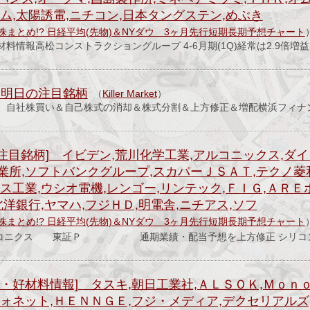
ム,太陽誘電,ニチコン,日本タングステン,めぶき
株まとめ!? 日経平均(先物)＆NYダウ 3ヶ月先行短期長期予想チャート
料情報高松コンストラクショングループ 4-6月期(1Q)経常は2.9倍増
日 明日の注目銘柄
（
Killer Market
）
71) 自社株買い＆自己株式の消却＆株式分割＆上方修正＆増配横浜フィ
注目銘柄] イビデン,荒川化学工業,アルコニックス,ダイ
所,ソフトバンクグループ,スカパーＪＳＡＴ,テクノ菱和
ス工業,ウシオ電機,レンゴー,リンテック,ＦＩＧ,ＡＲ
北洋銀行,ヤマハ,フジＨＤ,明電舎,ニチアス,ソフ
株まとめ!? 日経平均(先物)＆NYダウ 3ヶ月先行短期長期予想チャート
アルコニクス 東証Ｐ 通期業績・配当予想を上方修正 シリコ
・好材料情報] タスキ,朝日工業社,ＡＬＳＯＫ,Ｍｏｎ
ォネット,ＨＥＮＮＧＥ,フジ・メディア,デクセリアルズ