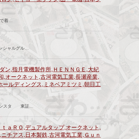
）
益で着…
ナンシャルグル…
ダン,指月電機製作所,ＨＥＮＮＧＥ,大紀
,オークネット,古河電気工業,長瀬産業,
Ｅホールディングス,ミネベアミツミ,朝日工
）
ンスタ 東証…
ｏｔａＲＯ,デュアルタップ,オークネット,
,ニチアス,日本製鉄,古河電気工業,Ｇｕｎ