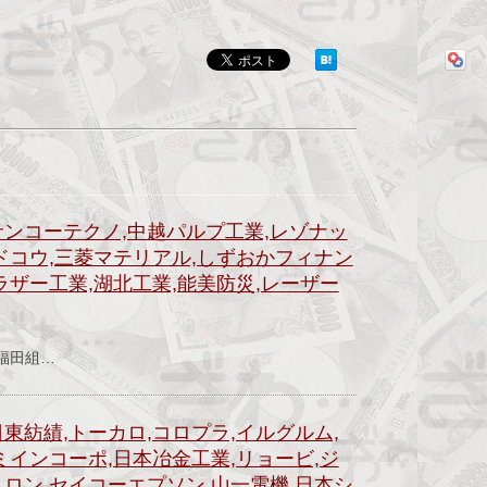
サンコーテクノ,中越パルプ工業,レゾナッ
ヨドコウ,三菱マテリアル,しずおかフィナン
ラザー工業,湖北工業,能美防災,レーザー
）
。福田組…
東紡績,トーカロ,コロプラ,イルグルム,
ミインコーポ,日本冶金工業,リョービ,ジ
ムロン,セイコーエプソン,山一電機,日本シ