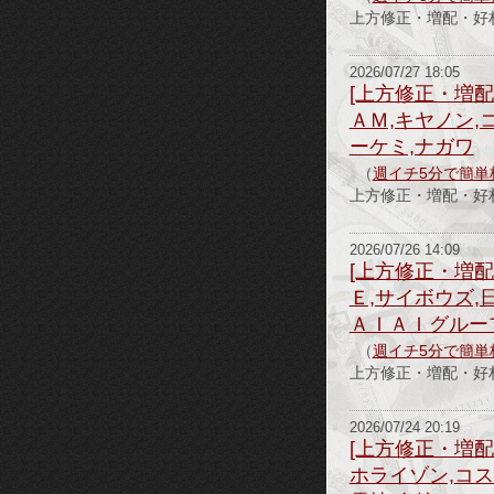
上方修正・増配・好
2026/07/27 18:05
[上方修正・増配
ＡＭ,キヤノン,
ーケミ,ナガワ
（
週イチ5分で簡単
上方修正・増配・好材料情
2026/07/26 14:09
[上方修正・増配
Ｅ,サイボウズ
ＡＩＡＩグルー
（
週イチ5分で簡単
上方修正・増配・好
2026/07/24 20:19
[上方修正・増配
ホライゾン,コス