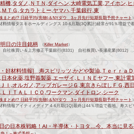
精機,タダノ,ＮＴＮ,ダイヘン,大崎電気工業,アイホン,ヒ
,ＭＴＧ,タカラトミー,ヤマハ,千葉銀行,東
株まとめ!? 日経平均(先物)＆NYダウ 3ヶ月先行短期長期予想チャート
料情報タスキホールディングス 10-6月期(3Q累計)経常が91％増益で
日 明日の注目銘柄
（
Killer Market
）
) 自社株買い＆上方修正千葉銀行(8331) 自社株買い長瀬産業(8012) 
・好材料情報] 寿スピリッツ,かどや製油,ＴｅｒｒａＤ
,日本化薬,塩野義製薬,エーザイ,ＬＩＮＥヤフー,東計電
ＪＩ,オルガノ,アップガレージＧ,東京きらぼしＦＧ,西
,ＬＩＴＡＬＩＣＯ,ワークマン,ダイトロン,シーク
株まとめ!? 日経平均(先物)＆NYダウ 3ヶ月先行短期長期予想チャート
料情報アイティメディア 4-6月期(1Q)最終は44％増益で着地。寿ス
3日の日本株戦略！AI・半導体・トヨタ…今、本当に見る
勝負！～株式予想～
）