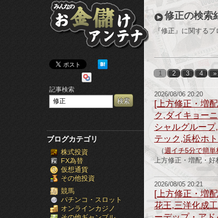
み
修正の検索
ん
『修正』に関するブ
な
の
1
2
3
4
»
お
記事検索
2026/08/06 20:20
金
[上方修正・増配
ク,ダイキョーニ
儲
シャルグループ,
け
テック,浜松ホト
ブログカテゴリ
（
週イチ5分で簡単
株式投資
ア
上方修正・増配・好材
FX為替
仮想通貨
ン
その他投資
2026/08/05 20:21
テ
競馬
[上方修正・増配
パチンコ・スロット
花王,三洋化成工
オンラインカジノ
ナ
ーデップ・アドバ
その他ギャンブル