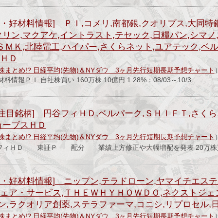
・好材料情報] ＰＩ,コメリ,南都銀,クオリプス,大同特
クリン,マクアケ,イントラスト,テセック,日糧パン,シマノ
,ＳＭＫ,北陸電工,ハイパー,さくらネット,ユアテック,ベ
塚ＨＤ
株まとめ!? 日経平均(先物)＆NYダウ 3ヶ月先行短期長期予想チャート
報ＰＩ 自社株買い 160万株 10億円 1.28%：08/03～10/3…
注目銘柄] 円谷フィＨＤ,ベルパーク,ＳＨＩＦＴ,さくら
カーブスＨＤ
株まとめ!? 日経平均(先物)＆NYダウ 3ヶ月先行短期長期予想チャート
谷フィＨＤ 東証Ｐ 配分 業績上方修正や大幅増配を発表 20万株
・好材料情報] ニップン,テラドローン,ヤマイチエステ
ウェア・サービス,ＴＨＥＷＨＹＨＯＷＤＯ,ネクストジェ
,ラクオリア創薬,ステラファーマ,コニシ,リプロセル,
株まとめ!? 日経平均(先物)＆NYダウ 3ヶ月先行短期長期予想チャート