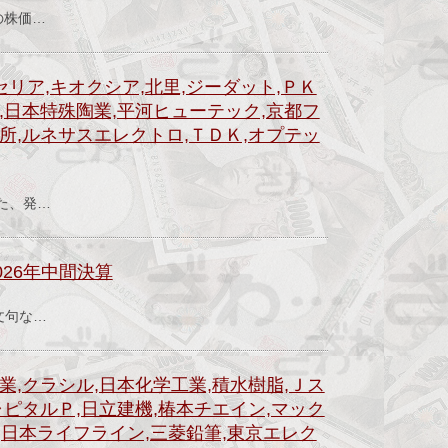
の株価…
セリア,キオクシア,北里,ジーダット,ＰＫ
,日本特殊陶業,平河ヒューテック,京都フ
所,ルネサスエレクトロ,ＴＤＫ,オプテッ
）
また、発…
26年中間決算
文句な…
業,クラシル,日本化学工業,積水樹脂,Ｊス
ャピタルＰ,日立建機,椿本チエイン,マック
業,日本ライフライン,三菱鉛筆,東京エレク