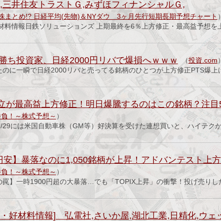
,三井住友トラストＧ,みずほフィナンシャルＧ,
株まとめ!? 日経平均(先物)＆NYダウ 3ヶ月先行短期長期予想チャート
材料情報日鉄ソリューションズ 上期最終を6％上方修正・最高益予想を
勝ち投資家、日経2000円リバで爆損へｗｗｗ
（
投資.com
たのに一瞬で日経2000リバと売ってる銘柄のひとつが上方修正PTS爆
】日立が最高益上方修正！明日爆騰するのはこの銘柄？注
勝負！～株式予想～
）
車 7/29には米国自動車株（GM等）好決算を受けた連想買いと、ハイテク
円安】暴落なのに1,050銘柄が上昇！アドバンテスト上
勝負！～株式予想～
）
の罠】一時1900円超の大暴落…でも「TOPIX上昇」の衝撃！投げ売り
・好材料情報] 弘電社,さいか屋,湖北工業,日精化,ウェッ