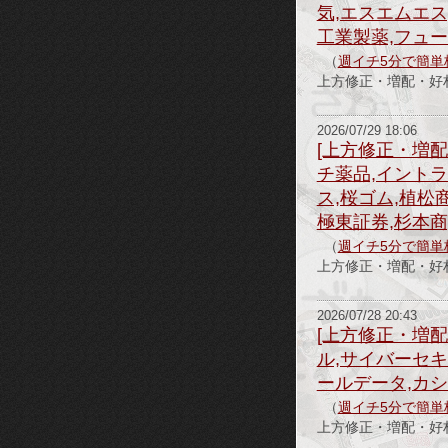
気,エスエムエス
工業製薬,フュ
（
週イチ5分で簡単
上方修正・増配・好材料
2026/07/29 18:06
[上方修正・増配
チ薬品,イントラ
ス,桜ゴム,植松
極東証券,杉本商
（
週イチ5分で簡単
上方修正・増配・好材料
2026/07/28 20:43
[上方修正・増
ル,サイバーセキ
ールデータ,カシ
（
週イチ5分で簡単
上方修正・増配・好