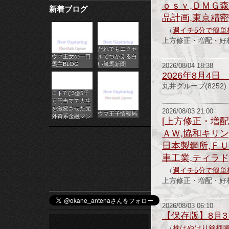
ｏｓｙ,ＤＭＧ森
新着ブログ
パ
品計画,東京精密
チ
（
週イチ5分で簡単
上方修正・増配・好材
だれでもエクセ
ス
ウマ王女の一口
ルでつかえる白
馬主BLOG
い競馬新聞
2026/08/04 18:38
ロ
2026年8月4
丸井グループ(8252
オ
ロト7で3億5千
万円当てて人生
ン
を激変させた元
2026/08/03 21:00
ウマ王子情報局
外資系金融マン
[上方修正・増配
ラ
ＡＷ,協和キリン
日本製鋼所,ＦＵ
イ
車工業,ティラド
ン
（
週イチ5分で簡単
上方修正・増配・好材
カ
ジ
2026/08/03 06:10
【保存版】8月
ノ
（
株はやはり銘柄