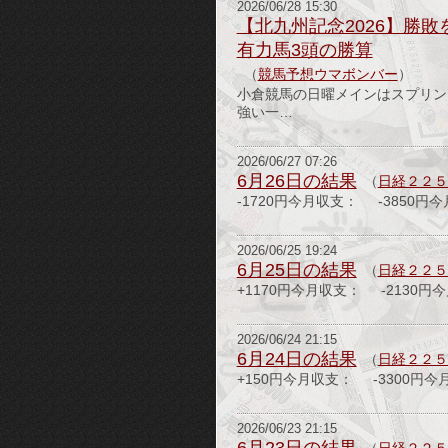
2026/06/28 15:30
【北九州記念2026】勝
有力馬3頭の勝算
（
競馬予想ウマボンバー
）
小倉競馬の日曜メインはスプリン
強い一…
2026/06/27 07:26
6月26日の結果
（
日経２２５
-1720円今月収支： -3850円
2026/06/25 19:24
6月25日の結果
（
日経２２５
+1170円今月収支： -2130円
2026/06/24 21:15
6月24日の結果
（
日経２２５
+150円今月収支： -3300円今
2026/06/23 21:15