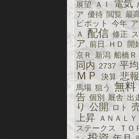
電気
展望
ＡＩ
ア
優待
閲覧
最
ピポット
今年
ア
配信
Ａ
修正
ア
前日
ＨＤ
開
京Ｒ
新潟
船橋Ｒ
同内
平均
2737
ＭＰ
悲
決算
無料
馬場
狙う
告
個別
厩舎
出
り
公開
ロト
上昇
ＡＮＡＬＹ
ステークス
ＴＯ
投資
年月