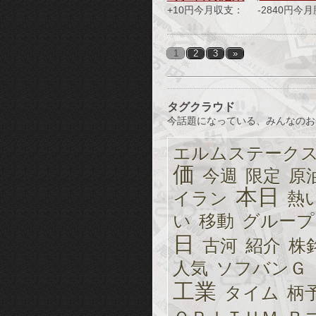
+10円今月収支： -2840円今月
1
2
3
»
タグクラウド
今話題になっている、みんなのお
エルムステーク
価
今週
限定
原
本日
イラン
熱
い
移動
グループ
日
古河
紹介
株
人気
ソフバンＧ
工業
タイム
柄