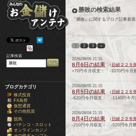
み
勝敗の検索結果
ん
『勝敗』に関するブログ記事新着
な
の
1
2
3
»
お
記事検索
2026/08/06 21:15
金
8月6日の結果
（
日経２２５
+70円今月収支： -1070円今月
儲
け
2026/08/05 21:15
ブログカテゴリ
8月5日の結果
（
日経２２５
株式投資
ア
-620円今月収支： -1140円今
FX為替
仮想通貨
ン
その他投資
2026/08/04 21:15
8月4日の結果
テ
（
日経２２５
競馬
パチンコ・スロット
-210円今月収支： -520円今月
オンラインカジノ
ナ
その他ギャンブル