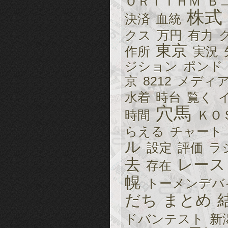
ＯＲＩＴＨＭ
Ｂ
株式
決済
血統
クス
万円
有力
東京
作所
実況
ジション
ポンド
京
8212
メディ
水着
時台
覧く
穴馬
時間
ＫＯ
らえる
チャート
ル
設定
評価
ラ
去
レース
存在
幌
トーメンデバ
だち
まとめ
ドバンテスト
新