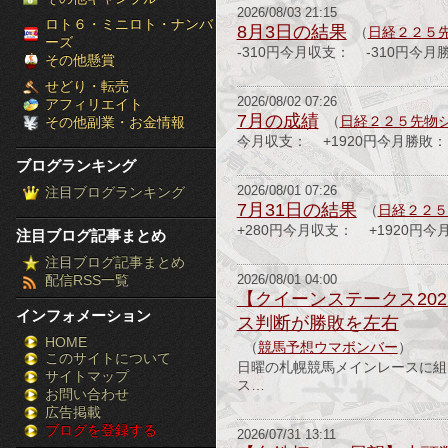
2026/08/03 21:15
［ブ
ロト６・ミニロト・ナンバ
8月3日の結果
（
日経２２５
ーズ
-310円今月収支： -310円今月
ロ
その他懸賞
せどり・転売
グ
2026/08/02 07:26
アフィリエイト
7月の成績
（
日経２２５先物
その他副業・お金情報
ラ
今月収支： +1920円今月勝敗：
ブログランキング
ン
注目ブログランキング
2026/08/01 07:26
7月31日の結果
キ
（
日経２２５
+280円今月収支： +1920円今
注目ブログ記事まとめ
ン
注目ブログ記事まとめ
配信RSS一覧
2026/08/01 04:00
グ］-
【クイーンステークス20
インフォメーション
ス判断が勝敗を左右
株
HOME
（
競馬予想ウマボンバー
）
このサイトについて
FX
日曜の札幌競馬メインレースに組
サイトマップ
ス…
競
お問い合わせ
広告掲載
ブログを登録する
馬
2026/07/31 13:11