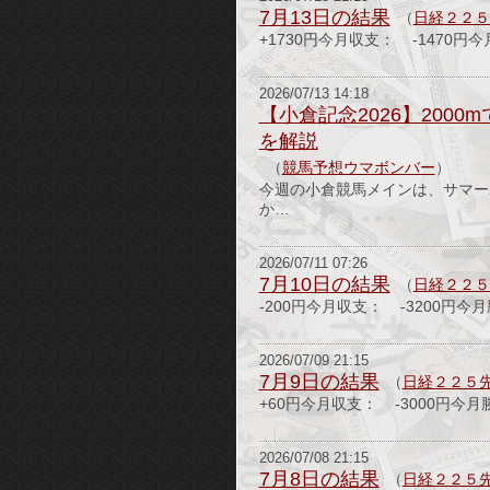
7月13日の結果
（
日経２２５
+1730円今月収支： -1470円
2026/07/13 14:18
【小倉記念2026】20
を解説
（
競馬予想ウマボンバー
）
今週の小倉競馬メインは、サマー
か…
2026/07/11 07:26
7月10日の結果
（
日経２２５
-200円今月収支： -3200円今
2026/07/09 21:15
7月9日の結果
（
日経２２５
+60円今月収支： -3000円今月
2026/07/08 21:15
7月8日の結果
（
日経２２５