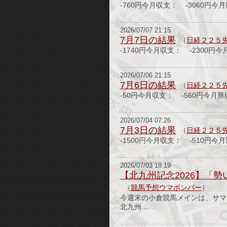
-760円今月収支： -3060円今
2026/07/07 21:15
7月7日の結果
（
日経２２５
-1740円今月収支： -2300円
2026/07/06 21:15
7月6日の結果
（
日経２２５
-50円今月収支： -560円今月勝
2026/07/04 07:26
7月3日の結果
（
日経２２５
-1500円今月収支： -510円今
2026/07/03 18:19
【北九州記念2026】「
（
競馬予想ウマボンバー
）
今週末の小倉競馬メインは、サマ
北九州…