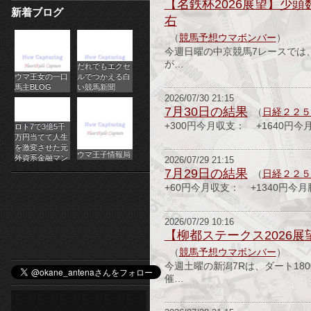
【名鉄杯2026展望】少
新着ブログ
パ
右
（
競馬予想ウマボンバー
）
チ
今週日曜の中京競馬7レースでは
が…
だれでもエクセ
ス
ウマ王女の一口
ルでつかえる白
馬主BLOG
い競馬新聞
ロ
2026/07/30 21:15
7月30日の結果
（
日経２２５
オ
+300円今月収支： +1640円今
ロト7で3億5千
万円当てて人生
ン
を激変させた元
ウマ王子情報局
外資系金融マン
2026/07/29 21:15
7月29日の結果
ラ
（
日経２２５
+60円今月収支： +1340円今月
イ
2026/07/29 10:16
ン
【柳都ステークス2026
カ
（
競馬予想ウマボンバー
）
今週土曜の新潟7Rは、ダート18
ジ
催…
ノ