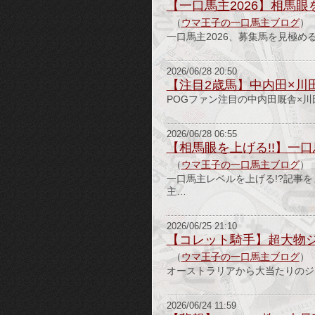
【一口馬主2026】相馬
（
ウマ王子の一口馬主ブログ
）
一口馬主2026、募集馬を見極める
2026/06/28 20:50
【注目2歳馬】中内田×川
POGファン注目の中内田厩舎×川
2026/06/28 06:55
【相馬眼を上げる!!】一
（
ウマ王子の一口馬主ブログ
）
一口馬主レベルを上げる!?記事を
主…
2026/06/25 21:10
【コレット騎手】超大物ジョ
（
ウマ王子の一口馬主ブログ
）
オーストラリアから大当たりのジョ
2026/06/24 11:59