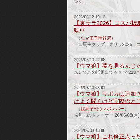
ンシ…
2026/06/12 19:13
【東サラ2026】コスパ抜
駒!?
（
ウマ王子情報局
）
一口馬主クラブ、東サラ2026。
2026/06/10 22:08
【ウマ娘】夢を見るんじ
スレでこの話題出てる？ >>223これ
2026/06/10 08:01
【ウマ娘】サポカは追加
はよく聞くけど実際のと
（
競馬予想ウマボンバー
）
名無しのトレーナー 26/06/08(月) 01
2026/06/09 13:08
【ウマ娘】これ修正入っ