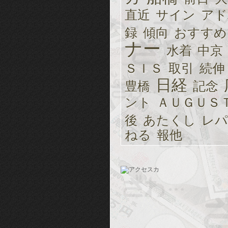
直近
サイン
アド
録
傾向
おすすめ
ナー
水着
中京
ＳＩＳ
取引
続伸
日経
豊橋
記念
ント
ＡＵＧＵＳ
後
あたくし
レパ
ねる
報他