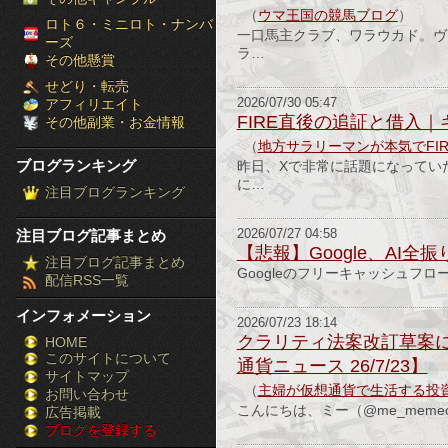
（
ウマ王国の競馬ブログ
）
［ブ
ロト６・ミニロト・ナンバ
一口馬主クラブ、ワラウカド。ヴ
ーズ
ラ…
ロ
その他懸賞
せどり・転売
グ
アフィリエイト
2026/07/30 05:47
FIRE直後の追証と借入
その他副業・お金情報
ラ
（
地方サラリーマンが本気でFI
ブログランキング
昨日、Xで非常に話題になっていた
ン
に…
注目ブログランキング
キ
注目ブログ記事まとめ
2026/07/27 04:58
ン
【悲報】Google、AI
注目ブログ記事まとめ
Googleのフリーキャッシュフ
配信RSS一覧
グ］-
インフォメーション
株
2026/07/23 18:14
クラリティ法案改訂草案に
HOME
このサイトについて
FX
通貨ニュース 26/7/23】
サイトマップ
（
主婦が仮想通貨で生活する投
競
お問い合わせ
こんにちは、ミー（@me_mem
広告掲載
ブログを登録する
馬