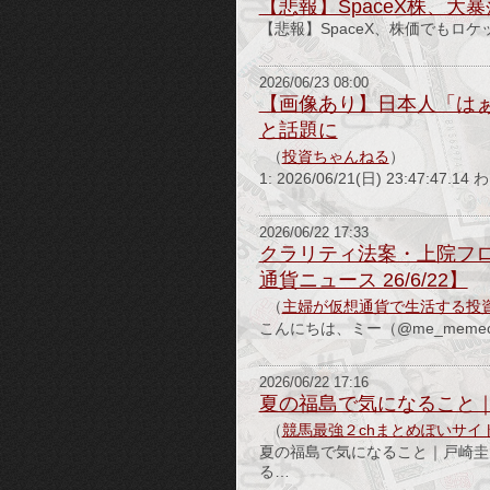
【悲報】SpaceX株、大暴
【悲報】SpaceX、株価でもロケットを
2026/06/23 08:00
【画像あり】日本人「は
と話題に
（
投資ちゃんねる
）
1: 2026/06/21(日) 23:47
2026/06/22 17:33
クラリティ法案・上院フロ
通貨ニュース 26/6/22】
（
主婦が仮想通貨で生活する投
こんにちは、ミー（@me_mem
2026/06/22 17:16
夏の福島で気になること
（
競馬最強２chまとめぽいサイ
夏の福島で気になること｜戸崎圭
る…