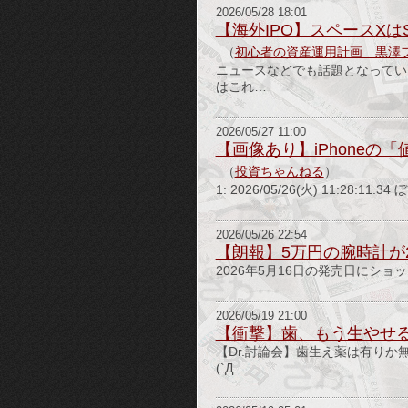
2026/05/28 18:01
【海外IPO】スペースX
（
初心者の資産運用計画 黒澤
ニュースなどでも話題となってい
はこれ…
2026/05/27 11:00
【画像あり】iPhone
（
投資ちゃんねる
）
1: 2026/05/26(火) 11:28:1
2026/05/26 22:54
【朗報】5万円の腕時計が
2026年5月16日の発売日にショッ
2026/05/19 21:00
【衝撃】歯、もう生やせ
【Dr.討論会】歯生え薬は有り
(`Д…