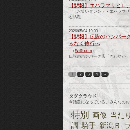
2026/05/08 12:01
【悲報】エハラマサヒロ
お笑いタレント・エハラマサヒ
と話題…
2026/05/04 19:00
【悲報】伝説のハンバーグ
ゃなく修行へ
（
投資.com
）
伝説のハンバーグ店「さわやか」、
1
2
3
4
»
タグクラウド
今話題になっている、みんなのお
特別
画像
当た
調
騎手
新潟Ｒ