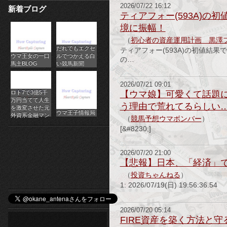
2026/07/22 16:12
新着ブログ
パ
ティアフォー(593A)
境に振幅！
チ
（
初心者の資産運用計画 黒澤
だれでもエクセ
ス
ティアフォー(593A)の初値結
ウマ王女の一口
ルでつかえる白
の…
馬主BLOG
い競馬新聞
ロ
2026/07/21 09:01
オ
ロト7で3億5千
【ウマ娘】可愛くて話題
万円当てて人生
う理由で荒れてるらしい
ン
を激変させた元
ウマ王子情報局
外資系金融マン
（
競馬予想ウマボンバー
）
ラ
[&#8230;]
イ
2026/07/20 21:00
【悲報】日本、「経済」
ン
（
投資ちゃんねる
）
カ
1: 2026/07/19(日) 19:56:36.54
ジ
2026/07/20 05:14
FIRE資産を築く方法と
ノ