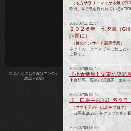
（
地方サラリーマンが本気でFI
etc-
昨日、Xで毎週行われている#FIR
2026/07/11 21:37
２０２６年 七夕賞（GI
話題に）
（
翼のインサイト競馬予想
）
ネットのニュースでやにねことい
に見て…
2026/07/08 08:48
【小倉新馬】栗東の話題馬
© みんなのお金儲けアンテナ
2012 - 2026
小倉新馬。栗東の話題馬、エルドボ
2026/07/05 06:45
【一口馬主2026】各ク
（
ウマ王子の一口馬主ブログ
）
一口馬主2026、各クラブの狙い目
2026/07/04 06:30