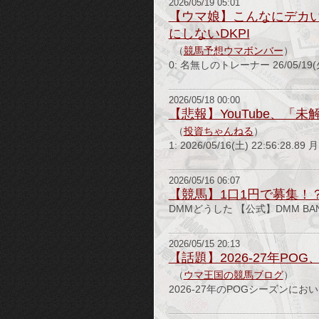
2026/05/19 05:01
【ウマ娘】こんなにデカ
にしないDKPI
（
競馬予想ウマボンバー
）
0: 名無しのトレーナー 26/05/19(火
2026/05/18 00:00
【悲報】YouTube、
（
投資ちゃんねる
）
1: 2026/05/16(土) 22:56
2026/05/16 06:07
【競馬】1口1円で募集！？
DMMどうした 【公式】DMM BANU
2026/05/15 20:13
【話題】2026-27年P
（
ウマ王国の競馬ブログ
）
2026-27年のPOGシーズン