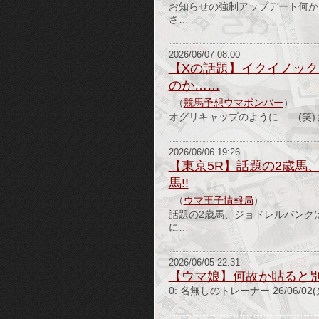
お知らせの強制アップデート何かと
さ…
2026/06/07 08:00
【Xの話題】イクイノッ
のか……
（
競馬予想ウマボンバー
）
オグリキャップのように……(笑) 
2026/06/06 19:26
【東京5R】話題の2歳馬
馬!!
（
ウマ王子情報局
）
話題の2歳馬、ジョドレルバンクは
に…
2026/06/05 22:31
【ウマ娘】何故か貼ると
0: 名無しのトレーナー 26/06/02(火