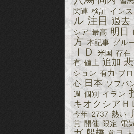
同内
習
関連
検証
インス
ル
注目
過去
明日
シア
最高
方
本記事
グル
ＩＤ
米国
存在
追加
悲
有
値上
ション
有力
ブロ
日本
心
ソフバ
週
個別
イラン
キオクシアＨ
今年
2737
熱い
賞
開催
限定
電
ガ
船橋
前日
大