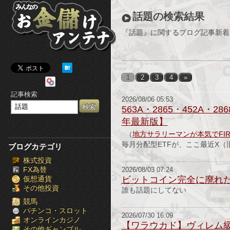
み
話題の検索結果
ん
『話題』に関するブログ記事新着
な
の
1
2
3
4
»
お
記事検索
2026/08/06 05:53
金
563A・2865・452A
年最新版】
儲
（
地方サラリーマンが本気でFI
け
毎月分配型ETFが、ここ最近X（旧
ブログカテゴリ
株式投資
ア
FX為替
2026/08/03 07:24
仮想通貨
ビットコイン完全に廃れ
ン
その他投資
誰も話題にしてない
テ
競馬
パチンコ・スロット
2026/07/30 16:09
オンラインカジノ
ナ
【ワラウカド】ヴィレム級
その他ギャンブル