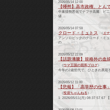
2026/05/14 12:00
【唖然】高市政権、とん
中東情勢悪化でナフサ高騰 ビニ
値…
2026/05/14 07:59
クロード・ミュトス
（
エナ
アンソロピックのクロード・ミュ
の…
2026/05/12 22:09
【話題沸騰】規格外の血
（
ウマ王国の競馬ブログ
）
今年の2歳世代で、ひときわ異彩を
2026/05/12 11:00
【悲報】「高学歴の仕事
（
投資ちゃんねる
）
1: 2026/05/11(月) 08:37