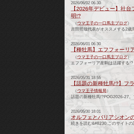
2026/06/02 06:30
【2026年デビュー】社
明!?
（
ウマ王子の一口馬主ブログ
）
吉田照哉代表がオススメする2歳馬は!
2026/06/01 06:30
【種牡馬】エフフォーリア
（
ウマ王子の一口馬主ブログ
）
エフフォーリア産駒は活躍する!? 
2026/05/31 18:55
【話題の新種牡馬!?】フ
（
ウマ王子情報局
）
話題の新種牡馬!?POG2026-
2026/05/30 18:01
オルフェとバリアシオン
続きを読む&#8230;このサイト