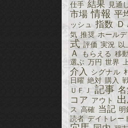
結果
仕手
見通
情報
市場
平
指数
Ｄ
ッシュ
気
推奨
ホールデ
式
評価
実況
以
Ａ
もらえる
移
選ぶ
万円
世界
介入
シグナル
日曜
絶対
購入
記事
名
ＵＦＪ
出
コア
アウト
当記
ス
高確
明
読者
デイトレー
穴馬