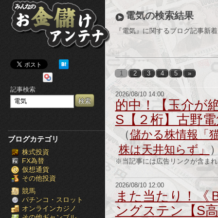
み
電気の検索結果
ん
『電気』に関するブログ記事新着
な
の
1
2
3
4
5
»
お
記事検索
2026/08/10 14:00
金
的中！【玉介が
S【２桁】古野
儲
（
儲かる株情報「
け
ブログカテゴリ
株は天井知らず」
株式投資
ア
FX為替
※当記事には広告リンクが含まれてい
仮想通貨
ン
その他投資
2026/08/10 12:00
テ
競馬
また当たり！《
パチンコ・スロット
ングステン【S
オンラインカジノ
ナ
その他ギャンブル