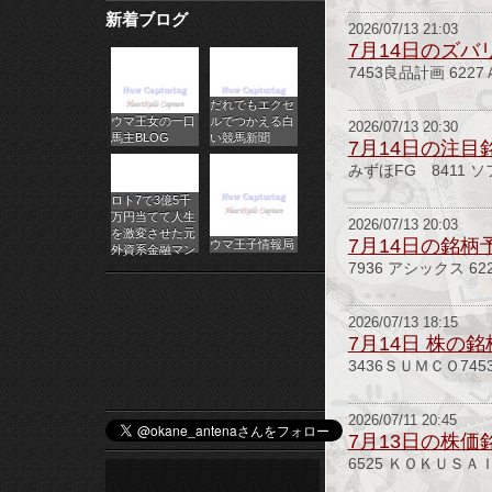
新着ブログ
パ
2026/07/13 21:03
7月14日のズバ
チ
7453良品計画 622
だれでもエクセ
ス
ウマ王女の一口
ルでつかえる白
2026/07/13 20:30
馬主BLOG
い競馬新聞
7月14日の注目
ロ
みずほFG 8411 
オ
ロト7で3億5千
万円当てて人生
2026/07/13 20:03
ン
を激変させた元
7月14日の銘柄
ウマ王子情報局
外資系金融マン
7936 アシックス 6
ラ
イ
2026/07/13 18:15
7月14日 株の
ン
3436ＳＵＭＣＯ74
カ
2026/07/11 20:45
7月13日の株価
ジ
6525 ＫＯＫＵＳＡ
ノ