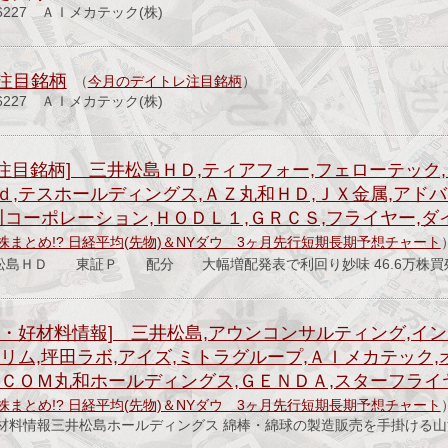
227 ＡＩメカテック(株)
注目銘柄
（
今月のデイトレ注目銘柄
）
227 ＡＩメカテック(株)
注目銘柄] 三井松島ＨＤ,ティアフォー,フェローテック,
ｄ,テスホールディングス,ＡＺ丸和ＨＤ,ＪＸ金属,アド
川コーポレーション,ＨＯＤＬ１,ＧＲＣＳ,フライヤー,ダ
株まとめ!? 日経平均(先物)＆NYダウ 3ヶ月先行短期長期予想チャート
井松島ＨＤ 東証Ｐ 配分 大幅増配発表で利回り妙味 46.6万株買
配・好材料情報] 三井松島,アウンコンサルティング,イ
リム,坪田ラボ,アイズ,ミトラグループ,ＡＩメカテック,
－ＣＯＭ丸和ホールディングス,ＧＥＮＤＡ,スターフライ
株まとめ!? 日経平均(先物)＆NYダウ 3ヶ月先行短期長期予想チャート
材料情報三井松島ホールディングス 綿棒・綿球の製造販売を手掛ける