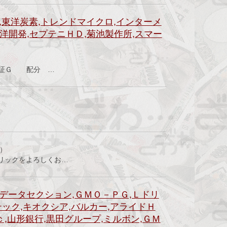
,東洋炭素,トレンドマイクロ,インターメ
洋開発,セプテニＨＤ,菊池製作所,スマー
）
証Ｇ 配分 …
）
リックをよろしくお…
,データセクション,ＧＭＯ－ＰＧ,Ｌドリ
テック,キオクシア,バルカー,アライドＨ
ｃ,山形銀行,黒田グループ,ミルボン,ＧＭ