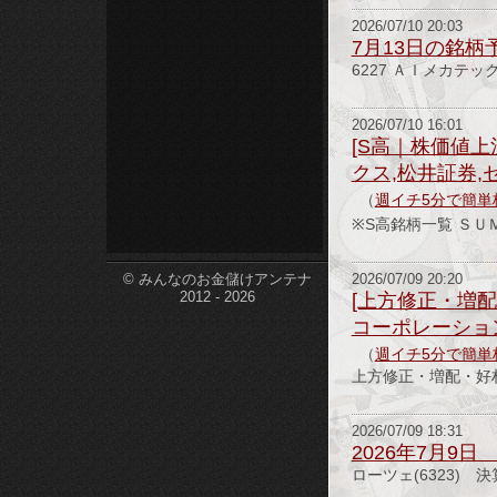
2026/07/10 20:03
etc-
7月13日の銘柄
6227 ＡＩメカテック
2026/07/10 16:01
[S高｜株価値上
クス,松井証券,
（
週イチ5分で簡単
※S高銘柄一覧 
© みんなのお金儲けアンテナ
2026/07/09 20:20
2012 - 2026
[上方修正・増配
コーポレーショ
（
週イチ5分で簡単
上方修正・増配・好
2026/07/09 18:31
2026年7月9
ローツェ(6323)