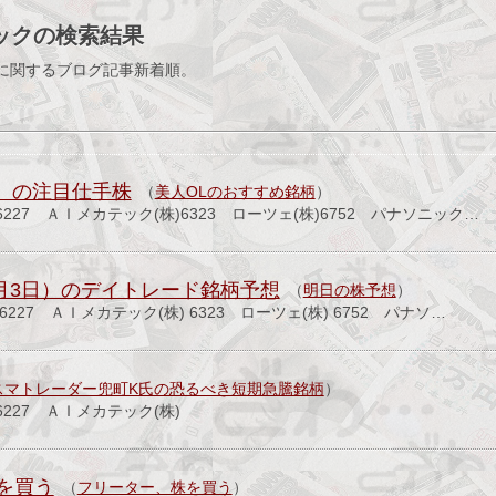
ックの検索結果
に関するブログ記事新着順。
.3）の注目仕手株
（
美人OLのおすすめ銘柄
）
)6227 ＡＩメカテック(株)6323 ローツェ(株)6752 パナソニック…
8月3日）のデイトレード銘柄予想
（
明日の株予想
）
 6227 ＡＩメカテック(株) 6323 ローツェ(株) 6752 パナソ…
スマトレーダー兜町K氏の恐るべき短期急騰銘柄
）
227 ＡＩメカテック(株)
を買う
（
フリーター、株を買う
）