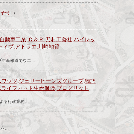
柄予想！
）
自動車工業,Ｃ＆Ｒ,乃村工藝社,ハイレッ
ティブ,アトラエ,川崎地質
）
生産報道でウエ…
,ワッツ,ジェリービーンズグループ,物語
,ライフネット生命保険,プログリット
）
による行政業務…
注を…