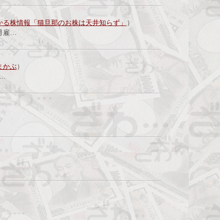
かる株情報「猫旦那のお株は天井知らず」
）
月雇…
まかぶ
）
米…