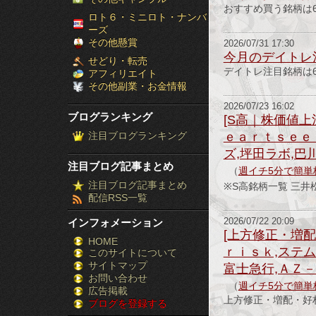
おすすめ買う銘柄は6
［ブ
ロト６・ミニロト・ナンバ
ーズ
ロ
その他懸賞
2026/07/31 17:30
今月のデイトレ
せどり・転売
グ
デイトレ注目銘柄は6
アフィリエイト
その他副業・お金情報
ラ
2026/07/23 16:02
ブログランキング
[S高｜株価値上
ン
注目ブログランキング
ｅａｒｔｓｅｅ
キ
ズ,坪田ラボ,巴
注目ブログ記事まとめ
（
週イチ5分で簡単
ン
注目ブログ記事まとめ
※S高銘柄一覧 三
配信RSS一覧
グ］-
インフォメーション
2026/07/22 20:09
株
[上方修正・増
HOME
ｒｉｓｋ,ステム
このサイトについて
FX
サイトマップ
富士急行,ＡＺ
競
お問い合わせ
（
週イチ5分で簡単
広告掲載
上方修正・増配・好
ブログを登録する
馬