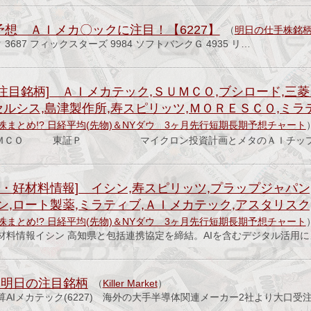
予想 ＡＩメカ〇ックに注目！【6227】
（
明日の仕手株銘
 3687 フィックスターズ 9984 ソフトバンクＧ 4935 リ…
注目銘柄] ＡＩメカテック,ＳＵＭＣＯ,ブシロード,三菱
セルシス,島津製作所,寿スピリッツ,ＭＯＲＥＳＣＯ,ミラ
株まとめ!? 日経平均(先物)＆NYダウ 3ヶ月先行短期長期予想チャート
ＳＵＭＣＯ 東証Ｐ マイクロン投資計画とメタのＡＩチップ
・好材料情報] イシン,寿スピリッツ,プラップジャパン
ン,ロート製薬,ミラティブ,ＡＩメカテック,アスタリスク
株まとめ!? 日経平均(先物)＆NYダウ 3ヶ月先行短期長期予想チャート
材料情報イシン 高知県と包括連携協定を締結。AIを含むデジタル活用
日 明日の注目銘柄
（
Killer Market
）
 決算AIメカテック(6227) 海外の大手半導体関連メーカー2社より大口受