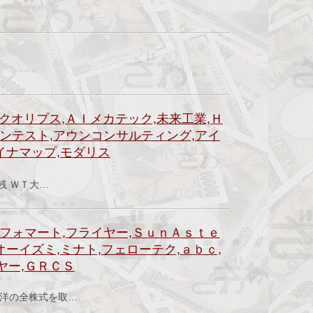
クオリプス,ＡＩメカテック,未来工業,Ｈ
バンテスト,アウンコンサルティング,アイ
イナマップ,モダリス
）
残 ＷＴ大…
ンフォマート,フライヤー,ＳｕｎＡｓｔｅ
オーイズミ,ミナト,フェローテク,ａｂｃ,
ヤー,ＧＲＣＳ
）
山洋の全株式を取…