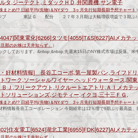
ルタ,ジーテクト,ミダックＨＤ,井関農機,サン電子
株まとめ!? 日経平均(先物)＆NYダウ 3ヶ月先行短期長期予想チャート
ジンジブ 東証Ｇ 配分 ２７年３月期は大幅増収増益で３期ぶり
47]関東電化[6266]タツモ[4055]T&S[6227]AIメカテ
猫旦那のお株は天井知らず」
）
クしております。&nbsp;&nbsp;先週末15日のNY株式市場は反落。米
・好材料情報] 長谷工コーポ,第一屋製パン,ライフドリ
トワーク,ソーシャルワイヤー,ヘッドウォータース,関東
ＩＢＪ,フリークアウト,リクルートエアトリ,ＡＩメカテ
トソリューションズ,ジモティー,イクヨ,三十三ＦＧ,
株まとめ!? 日経平均(先物)＆NYダウ 3ヶ月先行短期長期予想チャート
材料情報長谷工コーポレーション 今期経常は12％増で9期ぶり最高益、
2]住友電工[6524]湖北工業[6955]FDK[6227]AIメカテ
猫旦那のお株は天井知らず」
）