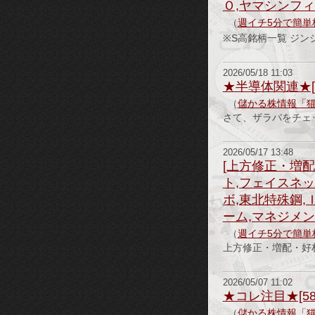
Ｏ,ヤマシンフィ
（
週イチ5分で簡単
※S高銘柄一覧 
2026/05/18 11:03
★半導体関連★[40
（
儲かる株情報「
さて、ザラバをチェッ
2026/05/17 13:48
[上方修正・増配
ト,フェイスネッ
ボ,東北特殊鋼,
ーム,マネジメン
（
週イチ5分で簡単
上方修正・増配・好
2026/05/07 11:02
★コレ注目★[580
（
儲かる株情報「