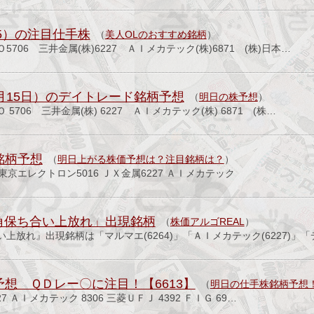
.15）の注目仕手株
（
美人OLのおすすめ銘柄
）
Ｏ5706 三井金属(株)6227 ＡＩメカテック(株)6871 (株)日本…
6月15日）のデイトレード銘柄予想
（
明日の株予想
）
Ｏ 5706 三井金属(株) 6227 ＡＩメカテック(株) 6871 (株…
銘柄予想
（
明日上がる株価予想は？注目銘柄は？
）
5 東京エレクトロン5016 ＪＸ金属6227 ＡＩメカテック
「三角保ち合い上放れ」出現銘柄
（
株価アルゴREAL
）
上放れ』出現銘柄は「マルマエ(6264)」「ＡＩメカテック(6227)」
予想 ＱＤレー〇に注目！【6613】
（
明日の仕手株銘柄予想
27 ＡＩメカテック 8306 三菱ＵＦＪ 4392 ＦＩＧ 69…