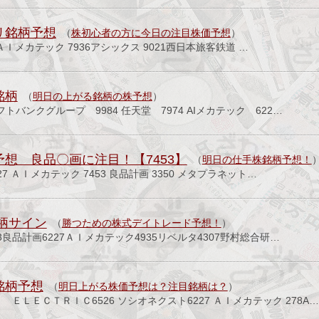
リ銘柄予想
（
株初心者の方に今日の注目株価予想
）
7ＡＩメカテック 7936アシックス 9021西日本旅客鉄道 …
銘柄
（
明日の上がる銘柄の株予想
）
ソフトバンクグループ 9984 任天堂 7974 AIメカテック 622…
予想 良品〇画に注目！【7453】
（
明日の仕手株銘柄予想！
227 ＡＩメカテック 7453 良品計画 3350 メタプラネット…
銘柄サイン
（
勝つための株式デイトレード予想！
）
53良品計画6227ＡＩメカテック4935リベルタ4307野村総合研…
銘柄予想
（
明日上がる株価予想は？注目銘柄は？
）
Ｉ ＥＬＥＣＴＲＩＣ6526 ソシオネクスト6227 ＡＩメカテック 278A…