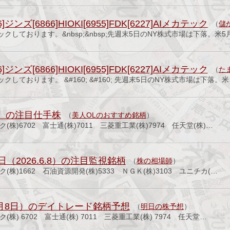
ジンズ[6866]HIOKI[6955]FDK[6227]AIメカテック
（
儲
クしております。&nbsp;&nbsp;先週末5日のNY株式市場は下落。米5
ジンズ[6866]HIOKI[6955]FDK[6227]AIメカテック
（
た
しております。 &#160; &#160; 先週末5日のNY株式市場は下落。
.8）の注目仕手株
（
美人OLのおすすめ銘柄
）
(株)6702 富士通(株)7011 三菱重工業(株)7974 任天堂(株)…
（2026.6.8）の注目監視銘柄
（
株の相場師
）
(株)1662 石油資源開発(株)5333 ＮＧＫ(株)3103 ユニチカ(…
6月8日）のデイトレード銘柄予想
（
明日の株予想
）
(株) 6702 富士通(株) 7011 三菱重工業(株) 7974 任天堂…