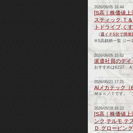
2026/06/05 16:44
[S高｜株価値上
スティック,Ｔ＆
トドライブ,く
（
週イチ5分で簡単
※S高銘柄一覧
2026/06/05 15:52
派遣社員のデイ
おすすめは6227 Ａ
2026/05/21 17:21
Aiメカテック（
Ｍａｎ／Ｔです。「
2026/05/18 16:22
[S高｜株価値上
ンク,テルモ,テ
Ｄ,グロービング