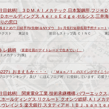
注目銘柄] ３ＤＭ,ＡＩメカテック,日本製鋼所,フジＨＤ
Ｄホールディングス,ＡｅｒｏＥｄｇｅ,セルシス,三井海
すりの窓口
株まとめ!? 日経平均(先物)＆NYダウ 3ヶ月先行短期長期予想チャート
 ジーネクスト 東証Ｇ 前日もストップ高 ＣＩＮＣ 東
トレ銘柄
（
派遣社員がデイトレードで生きていく。
）
Ｉメカテック(株)
6227）おまえもか・・・
（
「Ｍａｎ／Ｔ」のスイングでイこう♪
ブログランキング」及び「にほんブログ村」に登録しています。応援ク
注目銘柄] 関東電化工業,技術承継機構,パワーエックス
スホールディングス,リクルート,クオンツ総研,ＡＩメカ
,ヴレインＳ,楽天銀行,スタティアＨ,ＩＢＪ,ｓａｎｔｅ