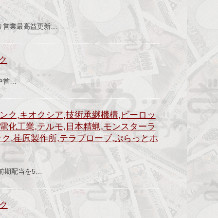
）
営業最高益更新…
ック
中首…
ンク,キオクシア,技術承継機構,ビーロッ
電化工業,テルモ,日本精蝋,モンスターラ
ック,荏原製作所,テラプローブ,ぷらっとホ
）
前期配当を5…
ック