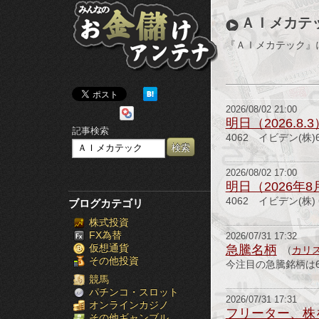
み
ＡＩメカテ
ん
『ＡＩメカテック』
な
の
2026/08/02 21:00
お
明日（2026.8
記事検索
4062 イビデン(株
金
儲
2026/08/02 17:00
明日（2026年
け
4062 イビデン(株)
ブログカテゴリ
株式投資
ア
FX為替
2026/07/31 17:32
仮想通貨
急騰名柄
（
カリ
ン
その他投資
今注目の急騰銘柄は6
テ
競馬
パチンコ・スロット
2026/07/31 17:31
オンラインカジノ
ナ
フリーター、株
その他ギャンブル