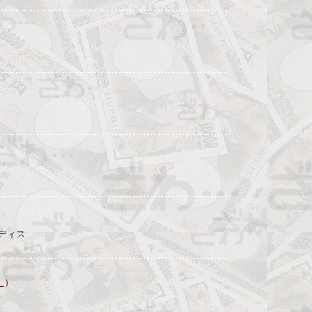
「ディス…
！
）