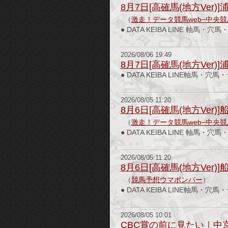
8月7日[高確馬(地方Ver)]
（
激走！データ競馬web−中央
● DATA KEIBA LINE 
2026/08/06 19:49
8月7日[高確馬(地方Ver)]
● DATA KEIBA LINE軸
2026/08/05 11:20
8月6日[高確馬(地方Ver)
（
激走！データ競馬web−中央
● DATA KEIBA LINE 
2026/08/05 11:20
8月6日[高確馬(地方Ver)
（
競馬予想ウマボンバー
）
● DATA KEIBA LINE軸
2026/08/05 10:01
CBC賞の前に見たい｜中京