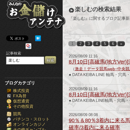
み
楽しむの検索結果
ん
『楽しむ』に関するブログ記事新
な
の
1
2
3
4
5
6
»
お
記事検索
2026/08/09 11:16
金
8月10日[高確馬(地方Ver)
（
激走！データ競馬web−中央
儲
● DATA KEIBA LINE 
け
ブログカテゴリ
2026/08/09 11:16
株式投資
ア
8月10日[高確馬(地方Ver)
FX為替
● DATA KEIBA LINE軸
仮想通貨
ン
その他投資
テ
競馬
2026/08/09 08:08
パチンコ・スロット
90％＆80％3着内に来る
オンラインカジノ
ナ
確率/3着内に来る確率
その他ギャンブル