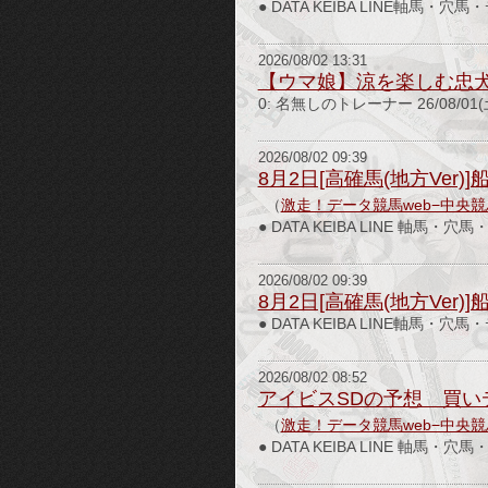
● DATA KEIBA LINE軸
2026/08/02 13:31
【ウマ娘】涼を楽しむ忠
0: 名無しのトレーナー 26/08/01(土
2026/08/02 09:39
8月2日[高確馬(地方Ver)]
（
激走！データ競馬web−中央
● DATA KEIBA LINE 
2026/08/02 09:39
8月2日[高確馬(地方Ver)]
● DATA KEIBA LINE軸
2026/08/02 08:52
アイビスSDの予想 買い
（
激走！データ競馬web−中央
● DATA KEIBA LINE 