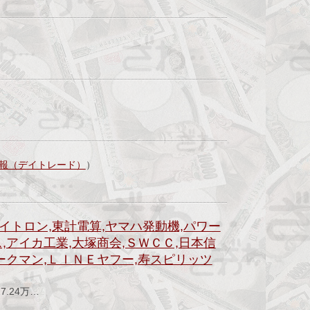
報（デイトレード）
）
イトロン,東計電算,ヤマハ発動機,パワー
,アイカ工業,大塚商会,ＳＷＣＣ,日本信
ワークマン,ＬＩＮＥヤフー,寿スピリッツ
）
.24万…