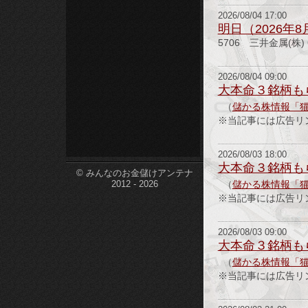
2026/08/04 17:00
etc-
明日（2026年
5706 三井金属(株)
2026/08/04 09:00
大本命３銘柄も
（
儲かる株情報「
※当記事には広告リ
2026/08/03 18:00
大本命３銘柄も
© みんなのお金儲けアンテナ
（
儲かる株情報「
2012 - 2026
※当記事には広告リ
2026/08/03 09:00
大本命３銘柄も
（
儲かる株情報「
※当記事には広告リ