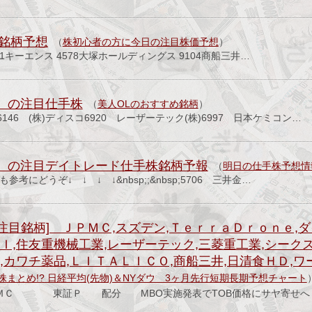
リ銘柄予想
（
株初心者の方に今日の注目株価予想
）
861キーエンス 4578大塚ホールディングス 9104商船三井…
.5）の注目仕手株
（
美人OLのおすすめ銘柄
）
)6146 (株)ディスコ6920 レーザーテック(株)6997 日本ケミコン…
8/5）の注目デイトレード仕手株銘柄予報
（
明日の仕手株予想情
ちらも参考にどうぞ↓ ↓ ↓ ↓&nbsp;;&nbsp;5706 三井金…
注目銘柄] ＪＰＭＣ,スズデン,ＴｅｒｒａＤｒｏｎｅ,ダ
Ｉ,住友重機械工業,レーザーテック,三菱重工業,シークス
,カワチ薬品,ＬＩＴＡＬＩＣＯ,商船三井,日清食ＨＤ,
株まとめ!? 日経平均(先物)＆NYダウ 3ヶ月先行短期長期予想チャート
ＰＭＣ 東証Ｐ 配分 MBO実施発表でTOB価格にサヤ寄せへ 7