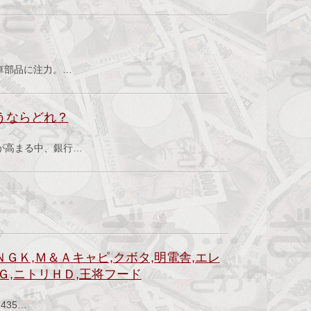
）
車部品に注力。…
買うならどれ？
が高まる中、銀行…
ＮＧＫ,Ｍ＆Ａキャピ,クボタ,明電舎,エレ
ミＧ,ニトリＨＤ,王将フード
）
35…