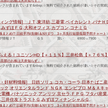
猫旦那のお株は天井知らず」
）
ンクが含まれています&nbsp;☆無料で紹介された銘柄が凄い☆その実
ィング情報] ＪＴ,東洋紡,三菱電,ベイカレント,パナＨＤ
,みずほＦＧ,大和オフィス,カプコン,コナミＧ
株まとめ!? 日経平均(先物)＆NYダウ 3ヶ月先行短期長期予想チャート
ィング情報ＪＴ ＧＳ 買い 6900→7900 71
らえる！ユニソンHD【＋１１％】三井松島【＋７６％】
猫旦那のお株は天井知らず」
）
ンクが含まれています&nbsp;☆無料で紹介された銘柄が凄い☆その実
・好材料情報] 日鉄ソリュ,コカ・コーラ,日本たばこ産
ック,オリエンタルランド,ＮＧＫ,エンビプロ,Ｍ＆Ａキ
士電機,パナソニック,アンリツ,京セラ,ＦＰＧ,フタバ産
,三井住友トラストＧ,みずほフィナンシャルＧ,
株まとめ!? 日経平均(先物)＆NYダウ 3ヶ月先行短期長期予想チャート