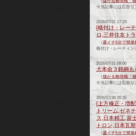
（
儲かる株情報「
※当記事には広告リ
2026/07/31 17:20
[格付け・レーテ
ロ,三井住友トラ
（
週イチ5分で簡単
格付け・レーテ
2026/07/31 09:00
大本命３銘柄も
（
儲かる株情報「
※当記事には広告リ
2026/07/30 20:35
[上方修正・増配
トリーム,ゼネテ
ス,日本精工,富
トロン,日本瓦斯
（
週イチ5分で簡単