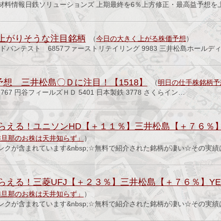
材料情報日鉄ソリューションズ 上期最終を6％上方修正・最高益予想を
く上がりそうな注目銘柄
（
今日の大きく上がる株価予想
）
アドバンテスト 6857ファーストリテイリング 9983 三井松島ホールデ
予想 三井松島〇Ｄに注目！【1518】
（
明日の仕手株銘柄予
2767 円谷フィールズＨＤ 5401 日本製鉄 3778 さくらイン…
らえる！ユニソンHD【＋１１％】三井松島【＋７６％】
猫旦那のお株は天井知らず」
）
ンクが含まれています&nbsp;☆無料で紹介された銘柄が凄い☆その実
らえる！三菱UFJ【＋２３％】三井松島【＋７６％】Y
猫旦那のお株は天井知らず」
）
ンクが含まれています&nbsp;☆無料で紹介された銘柄が凄い☆その実