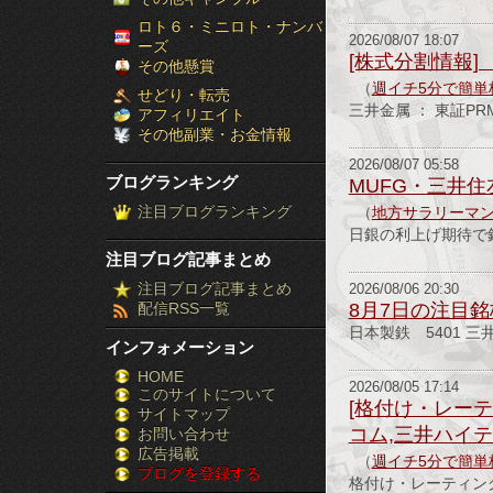
［ブ
ロト６・ミニロト・ナンバ
2026/08/07 18:07
ーズ
[株式分割情報] 
ロ
その他懸賞
（
週イチ5分で簡単
せどり・転売
グ
三井金属 ： 東証
アフィリエイト
その他副業・お金情報
ラ
2026/08/07 05:58
ブログランキング
MUFG・三井住
ン
注目ブログランキング
（
地方サラリーマン
キ
日銀の利上げ期待で
注目ブログ記事まとめ
ン
注目ブログ記事まとめ
2026/08/06 20:30
配信RSS一覧
8月7日の注目銘
グ］-
日本製鉄 5401 三
インフォメーション
株
HOME
2026/08/05 17:14
このサイトについて
FX
[格付け・レーテ
サイトマップ
競
コム,三井ハイテ
お問い合わせ
広告掲載
（
週イチ5分で簡単
ブログを登録する
馬
格付け・レーティ