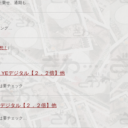
上乗せ、通期も…
ィング…
想！
）
YEデジタル【２．２倍】他
績は要チェック…
Eデジタル【２．２倍】他
績は要チェック…