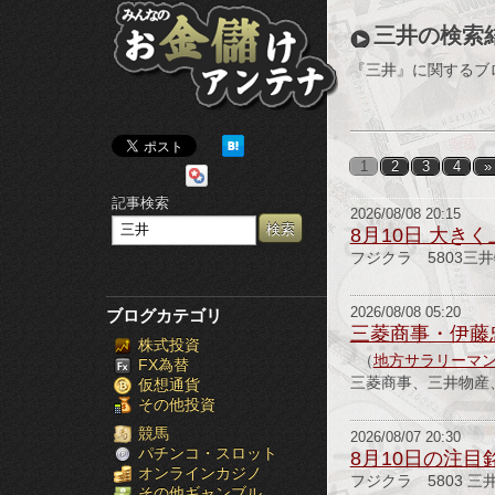
み
三井の検索
ん
『三井』に関するブ
な
の
1
2
3
4
»
お
記事検索
2026/08/08 20:15
金
8月10日 大き
フジクラ 5803三
儲
け
2026/08/08 05:20
ブログカテゴリ
三菱商事・伊藤
株式投資
ア
（
地方サラリーマン
FX為替
三菱商事、三井物産
仮想通貨
ン
その他投資
テ
競馬
2026/08/07 20:30
パチンコ・スロット
8月10日の注目
オンラインカジノ
ナ
フジクラ 5803 三
その他ギャンブル