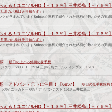
らえる！ユニソルHD【＋１３％】三井松島【＋７６％】
猫旦那のお株は天井知らず」
）
ンクが含まれています&nbsp;☆無料で紹介された銘柄が凄い☆その実
らえる！ユニソルHD【＋１３％】三井松島【＋７６％】
猫旦那のお株は天井知らず」
）
ンクが含まれています&nbsp;☆無料で紹介された銘柄が凄い☆その実
柄
（
明日の上がる銘柄の株予想
）
ジクラ 5803 JT 2914 三井松島ホールディングス 1518 …
想 アドバンテ〇トに注目！【6857】
（
明日の仕手株銘柄
 5367 ニッカトー 6857 アドバンテスト 1518 三井松島…
らえる！ユニソルHD【＋１３％】三井松島【＋７６％】