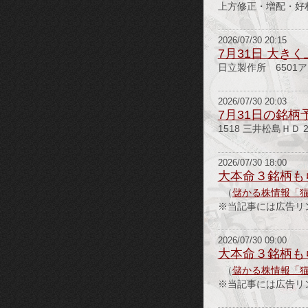
上方修正・増配・好
2026/07/30 20:15
7月31日 大き
日立製作所 6501
2026/07/30 20:03
7月31日の銘柄
1518 三井松島ＨＤ 
2026/07/30 18:00
大本命３銘柄も
（
儲かる株情報「
※当記事には広告リ
2026/07/30 09:00
大本命３銘柄も
（
儲かる株情報「
※当記事には広告リ