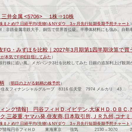
三井金属 <5706> 1株⇒10株
株まとめ!? 日経平均(先物)＆NYダウ 3ヶ月先行短期長期予想チャート
PRM：非鉄金属非鉄大手。銅箔で世界首位級。半導体材料にも強み。自動
友FG・みずほを比較｜2027年3月期第1四半期決算で
が本気でFIRE目指してみた
）
銀行株に追い風。メガバンク3社を比較してみた 日銀の追加利上げ観測
柄
（
明日の上がる銘柄の株予想
）
井住友フィナンシャルグループ 8316 任天堂 7974 メルカリ 43…
ィング情報] 円谷フィＨＤ,イビデン,大塚ＨＤ,ＯＢＣ,
ク,三菱重,ヤマハ発,住友商,日本取引所,ＪＲ九州,コナ
株まとめ!? 日経平均(先物)＆NYダウ 3ヶ月先行短期長期予想チャート
ング情報円谷フィＨＤ 東海東京 強気 2130→3070 24