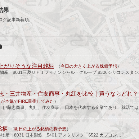
結果
ログ記事新着順。
く上がりそうな注目銘柄
（
今日の大きく上がる株価予想
）
井物産 8031三菱ＵＦＪフィナンシャル・グループ 8306シリコンスタジ
忠・三井物産・住友商事・丸紅を比較｜買うならどれ？【
が本気でFIRE目指してみた
）
、伊藤忠商事、丸紅、住友商事。 日本を代表する企業であり、就活で
銘柄
（
明日の上がる銘柄の株予想
）
井物産 8031 日本製鉄 5401 アスタリスク 6522 カプコン…