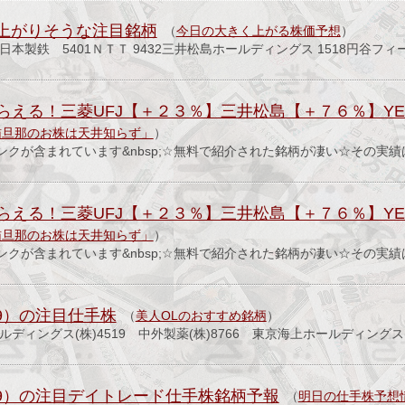
く上がりそうな注目銘柄
（
今日の大きく上がる株価予想
）
日本製鉄 5401ＮＴＴ 9432三井松島ホールディングス 1518円谷フィ
らえる！三菱UFJ【＋２３％】三井松島【＋７６％】Y
猫旦那のお株は天井知らず」
）
ンクが含まれています&nbsp;☆無料で紹介された銘柄が凄い☆その実
らえる！三菱UFJ【＋２３％】三井松島【＋７６％】Y
猫旦那のお株は天井知らず」
）
ンクが含まれています&nbsp;☆無料で紹介された銘柄が凄い☆その実
.29）の注目仕手株
（
美人OLのおすすめ銘柄
）
ルディングス(株)4519 中外製薬(株)8766 東京海上ホールディングス
7/29）の注目デイトレード仕手株銘柄予報
（
明日の仕手株予想