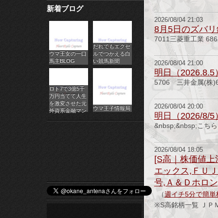
新着ブログ
パ
2026/08/04 21:03
8月5日のズバ
チ
7011三菱重工業 6
だれでもエクセ
ス
ウマ王女の一口
ルでつかえる白
馬主BLOG
い競馬新聞
2026/08/04 21:00
ロ
明日（2026.8
5706 三井金属(株
オ
ロト7で3億5千
万円当てて人生
ン
を激変させた元
2026/08/04 20:00
ウマ王子情報局
外資系金融マン
明日（2026/
ラ
&nbsp;&nbsp;こ
イ
2026/08/04 18:05
ン
[S高｜株価値上
エックス,ＦＵＪ
カ
号,Ａ＆Ｄホロン
（
週イチ5分で簡単
ジ
※S高銘柄一覧 Ｊ
ノ