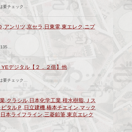
績は要チェック…
,アンリツ,京セラ,日東電,東エレク,ニプ
）
35…
YEデジタル【２．２倍】他
績は要チェック…
業,クラシル,日本化学工業,積水樹脂,Ｊス
ャピタルＰ,日立建機,椿本チエイン,マック
業,日本ライフライン,三菱鉛筆,東京エレク
）