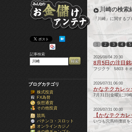
み
川崎の検索
ん
『川崎』に関するブ
な
の
1
2
3
4
5
お
記事検索
2026/08/04 20:30
金
8月5日の注目銘
フジクラ 5803 キオ
儲
け
2026/07/31 06:00
ブログカテゴリ
かなテクカレッジ
株式投資
ア
7月31日(金曜)に
FX為替
仮想通貨
ン
その他投資
2026/07/31 00:00
【かなテクカレッ
テ
競馬
パチンコ・スロット
いつも穴馬特捜班を
オンラインカジノ
ナ
その他ギャンブル