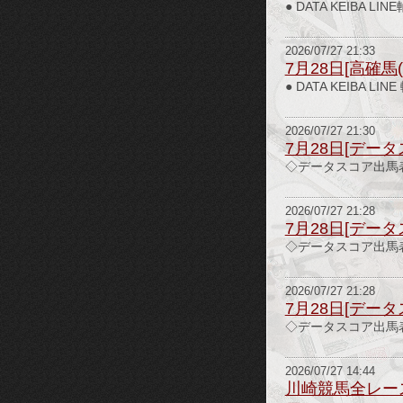
● DATA KEIB
2026/07/27 21:33
7月28日[高確馬(
● DATA KEIB
2026/07/27 21:30
7月28日[データ
◇データスコア出馬表
2026/07/27 21:28
7月28日[データ
◇データスコア出馬表
2026/07/27 21:28
7月28日[データ
◇データスコア出馬表（
2026/07/27 14:44
川崎競馬全レース