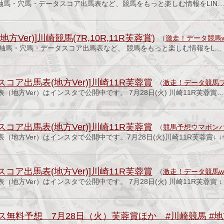
A LINE軸馬・穴馬・データスコア出馬表など、競馬をもっと楽しむ情報をLIN
地方Ver)]川崎競馬(7R,10R,11R芙蓉賞)
（
激走！データ競馬
A LINE 軸馬・穴馬・データスコア出馬表など、 競馬をもっと楽しむ情報をL…
スコア出馬表(地方Ver)]川崎11R芙蓉賞
（
激走！データ競馬
（地方Ver）はインスタで公開中です。 7月28日(火) 川崎11R芙蓉賞…
スコア出馬表(地方Ver)]川崎11R芙蓉賞
（
競馬予想ウマボン
（地方Ver）はインスタで公開中です。7月28日(火)川崎11R芙蓉賞↓ 
スコア出馬表(地方Ver)]川崎11R芙蓉賞
（
激走！データ競馬w
地方Ver）はインスタで公開中です。 7月28日(火) 川崎11R芙蓉賞 ↓
無料予想 7月28日（火）芙蓉賞ほか #川崎競馬 #地方