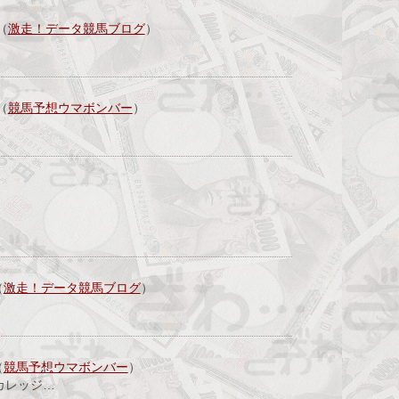
（
激走！データ競馬ブログ
）
（
競馬予想ウマボンバー
）
…
（
激走！データ競馬ブログ
）
（
競馬予想ウマボンバー
）
カレッジ…