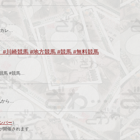
クカレ…
川崎競馬 #地方競馬 #競馬 #無料競馬
馬 #競馬…
気から…
ンバー
）
が開催されます…