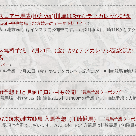
タスコア出馬表(地方Ver)]川崎11Rかなテクカレッジ記念
web−中央競馬・地方競馬のデータ予想サイト
）
（地方Ver）はインスタで公開中です。 7月31日(金) 川崎11Rかなテ
無料予想 7月31日（金）かなテクカレッジ記念ほか #
馬
ンバー
）
料予想 7月31日（金）かなテクカレッジ記念ほか #川崎競馬 #地方競
川崎)予想 印と見解に買い目も公開
（
競馬予想ウマボンバー
）
川崎競馬場で行われる【初陣賞2026】D1400mの予想です。血統予想で人
/7/30(木)地方競馬 穴馬予想（川崎競馬）
（
競馬予想ウマボ
ご覧頂き有難うございます。7/30（木）の地方競馬は川崎競馬で初陣賞