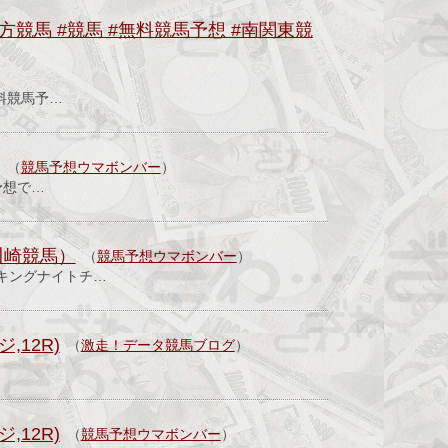
競馬 #競馬 #無料競馬予想 #南関東競
料競馬予…
（
競馬予想ウマボンバー
）
予想で…
川崎競馬）
（
競馬予想ウマボンバー
）
キングナイトチ…
,12R)
（
激走！データ競馬ブログ
）
,12R)
（
競馬予想ウマボンバー
）