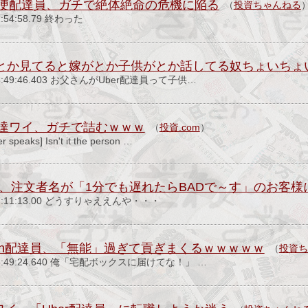
便配達員、ガチで絶体絶命の危機に陥る
（
投資ちゃんねる
12:54:58.79 終わった
のXとか見てると嫁がとか子供がとか話してる奴ちょいちょ
月) 08:49:46.403 お父さんがUber配達員って子供…
達ワイ、ガチで詰むｗｗｗ
（
投資.com
）
r speaks] Isn't it the person …
ワイ、注文者名が「1分でも遅れたらBADで～す」のお客様
日) 07:11:13.00 どうすりゃええんや・・・
zon配達員、「無能」過ぎて貢ぎまくるｗｗｗｗｗ
（
投資ち
火) 15:49:24.640 俺「宅配ボックスに届けてな！」 …