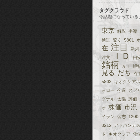
タグクラウド
今話題になっている
東京
解説
半導
検証
覧く
5801
注目
在
新潟
ＩＤ
注文
円
銘柄
ＡＩ
岬
見る
だち
存
5803
キオクシア
ォロー
今週
スプ
グナル
太陽
評価
株価
市況
オ
イラン
習志
1200
8212
アドバンテ
ド
キオクシア
化