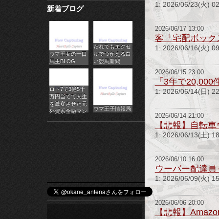
1: 2026/06/23
新着ブログ
パ
チ
2026/06/17 13:00
客「宅配ボック
だれでもエクセ
ス
1: 2026/06/16(火) 
ウマ王女の一口
ルでつかえる白
馬主BLOG
い競馬新聞
ロ
2026/06/15 23:00
「3年で20,0
オ
ロト7で3億5千
1: 2026/06/14(
万円当てて人生
ン
を激変させた元
ウマ王子情報局
外資系金融マン
2026/06/14 21:00
ラ
【悲報】自転車
1: 2026/06/13(
イ
ン
2026/06/10 16:00
ウーバー配達員
カ
1: 2026/06/09(
ジ
2026/06/06 20:00
【悲報】Ama
ノ