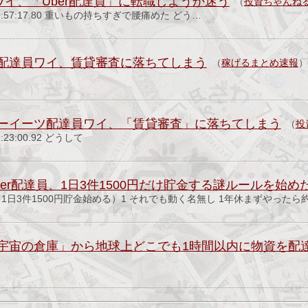
員ワイ、「Uber配達員」に転職しようか迷う
（
投資ちゃんね
水) 10:57:17.80 重いもの持ちすぎで腰痛めた どう…
配達員ワイ、賃貸審査に落ちてしまう
（
稼げるまとめ速報
）
ーイーツ配達員ワイ、「賃貸審査」に落ちてしまう
（
投
12:23:00.92 どうして
er配達員、1日3件1500円だけ貯金する謎ルールを始め
て1日3件1500円貯金始める）1 それでも動く名無し 1年休まずやったら
宙の倉庫」から地球上どこでも1時間以内に物資を配達する構想–
）