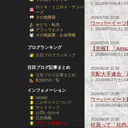
1: 2026/07/09(木
［ブ
ロト６・ミニロト・ナンバ
ーズ
ロ
その他懸賞
2026/07/05 23:00
ウーバーイーツ
せどり・転売
グ
1: 2026/07/04(
アフィリエイト
その他副業・お金情報
ラ
2026/07/05 22:00
ブログランキング
【悲報】「Ama
ン
1: 2026/07/04
注目ブログランキング
キ
注目ブログ記事まとめ
2026/06/28 12:00
ン
宅配大手連合「
注目ブログ記事まとめ
1: 2026/06/27(土) 
配信RSS一覧
グ］-
インフォメーション
株
2026/06/27 18:00
HOME
ウーバーイート
このサイトについて
FX
1: 2026/06/26
サイトマップ
競
お問い合わせ
広告掲載
2026/06/24 15:00
ブログを登録する
馬
社員って「社内