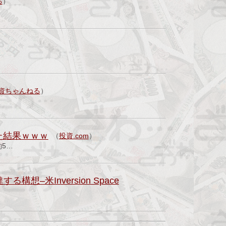
る
）
資ちゃんねる
）
た結果ｗｗｗ
（
投資.com
）
約5…
米Inversion Space