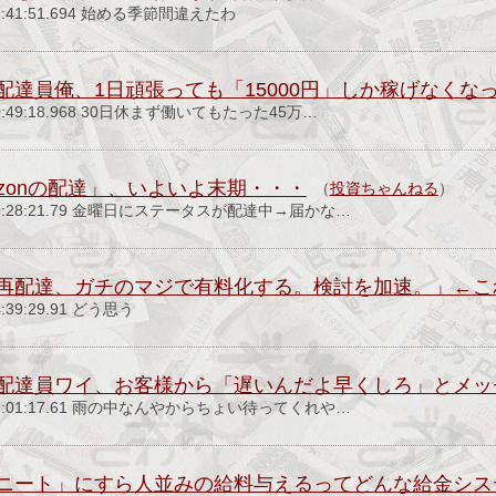
) 07:41:51.694 始める季節間違えたわ
配達員俺、1日頑張っても「15000円」しか稼げなくな
土) 20:49:18.968 30日休まず働いてもたった45万…
zonの配達」、いよいよ末期・・・
（
投資ちゃんねる
）
(土) 19:28:21.79 金曜日にステータスが配達中→届かな…
再配達、ガチのマジで有料化する。検討を加速。」←こ
14:39:29.91 どう思う
配達員ワイ、お客様から「遅いんだよ早くしろ」とメッ
(金) 21:01:17.61 雨の中なんやからちょい待ってくれや…
ニート」にすら人並みの給料与えるってどんな給金シス