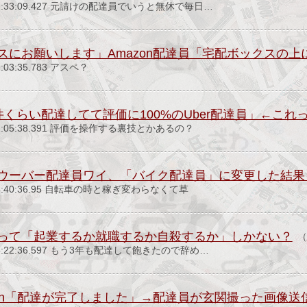
(火) 02:33:09.427 元請けの配達員でいうと無休で毎日…
スにお願いします」Amazon配達員「宅配ボックスの
09:03:35.783 アスペ？
00件くらい配達してて評価に100%のUber配達員」←こ
日) 22:05:38.391 評価を操作する裏技とかあるの？
ウーバー配達員ワイ、「バイク配達員」に変更した結果
土) 18:40:36.95 自転車の時と稼ぎ変わらなくて草
って「起業するか就職するか自殺するか」しかない？
（
火) 15:22:36.597 もう3年も配達して飽きたので辞め…
zon「配達が完了しました」→配達員が玄関撮った画像送