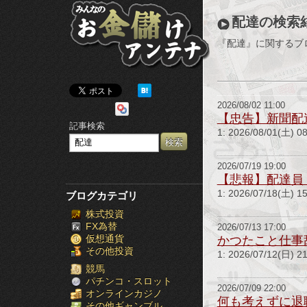
み
配達の検索
ん
『配達』に関するブ
な
の
2026/08/02 11:00
お
【忠告】新聞配
記事検索
1: 2026/08/01
金
儲
2026/07/19 19:00
【悲報】配達員
け
1: 2026/07/18(
ブログカテゴリ
株式投資
ア
FX為替
2026/07/13 17:00
仮想通貨
かつたこと仕事
ン
その他投資
1: 2026/07/12(日
テ
競馬
パチンコ・スロット
2026/07/09 22:00
オンラインカジノ
ナ
何も考えずに退
その他ギャンブル