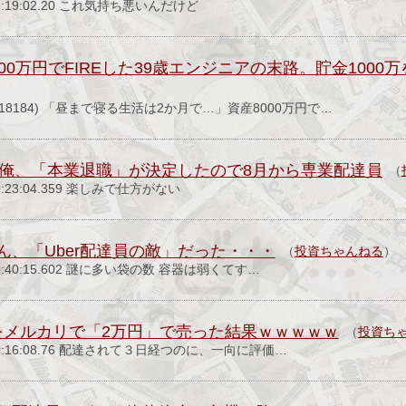
) 08:19:02.20 これ気持ち悪いんだけど
00万円でFIREした39歳エンジニアの末路。貯金100
-PLT(18184) 「昼まで寝る生活は2か月で…」資産8000万円で…
達員俺、「本業退職」が決定したので8月から専業配達員
（
) 09:23:04.359 楽しみで仕方がない
ん、「Uber配達員の敵」だった・・・
（
投資ちゃんねる
）
木) 10:40:15.602 謎に多い袋の数 容器は弱くてす…
Cをメルカリで「2万円」で売った結果ｗｗｗｗｗ
（
投資ち
(水) 20:16:08.76 配達されて３日経つのに、一向に評価…