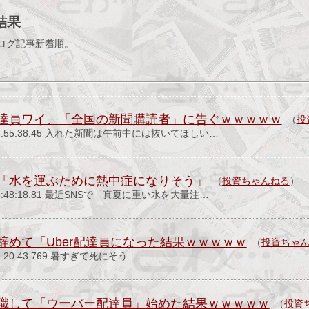
結果
ログ記事新着順。
達員ワイ、「全国の新聞購読者」に告ぐｗｗｗｗｗ
（
投
(土) 08:55:38.45 入れた新聞は午前中には抜いてほしい…
「水を運ぶために熱中症になりそう」
（
投資ちゃんねる
）
土) 15:48:18.81 最近SNSで「真夏に重い水を大量注…
辞めて「Uber配達員になった結果ｗｗｗｗｗ
（
投資ちゃ
) 21:20:43.769 暑すぎて死にそう
職して「ウーバー配達員」始めた結果ｗｗｗｗｗ
（
投資