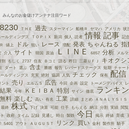
、みんなのお金儲けアンテナ注目ワード
8230
過去
ＴＨＥ
スターマイン
船橋Ｒ
ヤマハ
アメリカ
状
情報
記事
ホールディングス
ＴＯＰＩＸ
新潟
個人
読者
記
ドル
レース
発表
ちゃんねる
指
Ｒ
値上
狙い
増配
ＬＩＮＥ
サイト
分析
安
介入
韓国
原油
6857
メルマ
キオクシ
特別
もしく
2737
住友
Ｂコミ
語る
昨日
三菱ＵＦＪ
含ま
在
ダート
選ぶ
勝敗
報告
レパードステークス
短期
チャー
配信
チェック
ホールディングス
充実
絶対
協調
人気
保有
売り
広告
リント
エルムＳ
今回
企画
設定
トーメンデバイス
レ
ランキ
結果
ＫＥＩＢＡ
特別
今年
サイン
徹底
無料
楽しむ
工業
高い
有名
詳細
まとめ
ＡＮＡＬＹＳＩＳ
株式
最終
下げ
決算
可能
仕手
もらえる
納涼
分割
実績
閲覧
今日
スト
政府
タイム
記録
見通し
時台
製鉄
掲示
終値
育成
リンク
買い
学
5401
アウト
ＡＵＧＵＳＴ
金利
製作所
騎手