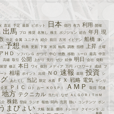
日本
利用
況
直近
予定
最新
ピポット
億円
有力
開催
出馬
年月
現
念
ブロ
推奨
名無し
株主
ポジション
総合
数
船橋
分足
金属
ユニチカ
紹介
前日
古河
イビデン
凄い
予想
上昇
ガ
特典
更新
下落
米国
軸馬
調教
指標
土曜
アＨＤ
ソフバンＧ
かつて
中心
他数
移動
ユーロ
最高
中京
公開
明日
ト
高確
取引
上がり
先行
ぜひ
続伸
会社
発動
本日
展望
修正
ワイ
個別
メディア
万円
パスワード
成績
フ
速報
投資
相場
ＮＯ
ート
ポイント
出現
血統
シ
ング
当記
ＦＸ
戦略
電気
あたくし
限定
水着
サンリ
ＡＭＰ
ＰＩＣ
企業
ロト
おー
ＫＯＳＰＩ
取得
関連
地方
テクニカル
当たり
なぜ
ＡＬＧＯＲＩＴＨＭ
株銘
玉介
登録
ラジオ
報他
同内
売買
熱い
コンテンツ
ポン
うまぴょい
大幅
製薬
優待
トレード
クイーンＳ
ぷ