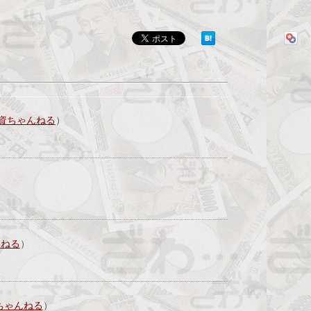
資ちゃんねる
）
んねる
）
ちゃんねる
）