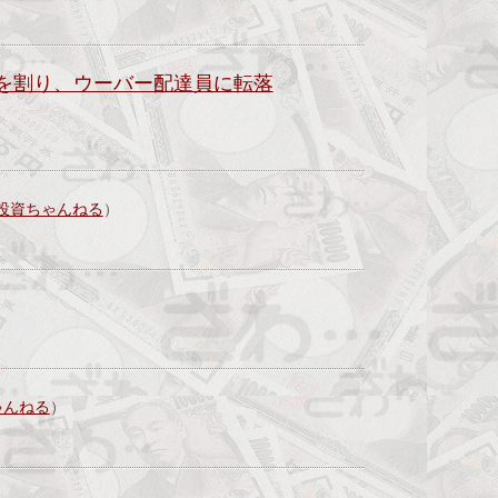
0万を割り、ウーバー配達員に転落
投資ちゃんねる
）
ゃんねる
）