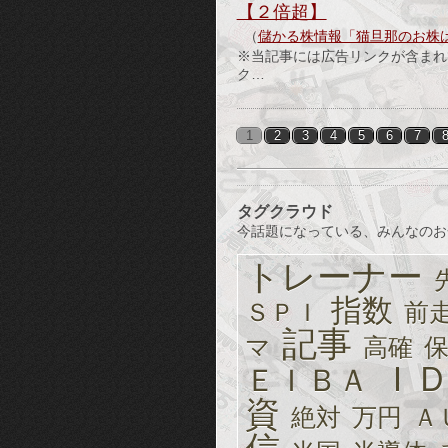
【２倍超】
（
儲かる株情報「猫旦那のお株
※当記事には広告リンクが含まれて
ク…
1
2
3
4
5
6
7
タグクラウド
今話題になっている、みんなのお
トレーナー
指数
ＳＰＩ
前
記事
マ
高確
Ｉ
ＥＩＢＡ
資
絶対
万円
Ａ