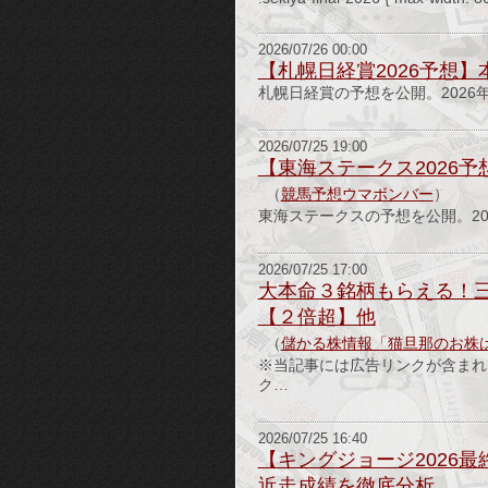
2026/07/26 00:00
【札幌日経賞2026予想
札幌日経賞の予想を公開。2026
2026/07/25 19:00
【東海ステークス2026
（
競馬予想ウマボンバー
）
東海ステークスの予想を公開。20
2026/07/25 17:00
大本命３銘柄もらえる！三
【２倍超】他
（
儲かる株情報「猫旦那のお株
※当記事には広告リンクが含まれて
ク…
2026/07/25 16:40
【キングジョージ2026
近走成績を徹底分析