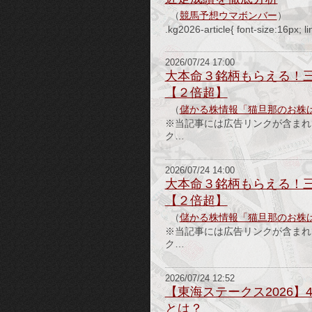
（
競馬予想ウマボンバー
）
.kg2026-article{ font-size:16px; l
2026/07/24 17:00
大本命３銘柄もらえる！三
【２倍超】
（
儲かる株情報「猫旦那のお株
※当記事には広告リンクが含まれて
ク…
2026/07/24 14:00
大本命３銘柄もらえる！三
【２倍超】
（
儲かる株情報「猫旦那のお株
※当記事には広告リンクが含まれて
ク…
2026/07/24 12:52
【東海ステークス2026
とは？