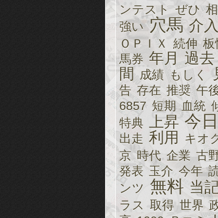
ンテスト
ぜひ
相
穴馬
介
強い
ＯＰＩＸ
続伸
板
年月
過去
馬券
間
成績
もしく
告
存在
推奨
午
6857
短期
血統
今
上昇
特典
利用
出走
キオ
京
時代
企業
古
発表
玉介
今年
無料
当
ンツ
ラス
取得
世界