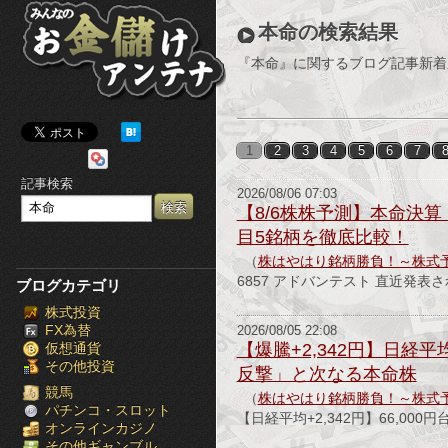
み
本命の検索結果
ん
『本命』に関するブログ記事新着
な
の
1
2
3
4
5
6
7
お
記事検索
2026/08/06 07:03
金
【8/6株株予測】本命決
目5銘柄を徹底比較！
儲
（
株はやはり銘柄勝負！～株式
け
6857 アドバンテスト 直近発
ブログカテゴリ
株式投資
ア
FX為替
2026/08/05 22:08
仮想通貨
【爆騰+2,342円】日経平
ン
その他投資
反撃」と次なる本命株
テ
競馬
（
株はやはり銘柄勝負！～株式
パチンコ・スロット
【日経平均+2,342円】66,0
オンラインカジノ
ナ
その他ギャンブル