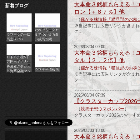
大本命３銘柄もらえる！ユ
新着ブログ
パ
ロン【＋６７％】他
チ
（
儲かる株情報「猫旦那のお株
※当記事には広告リンクが含まれて
だれでもエクセ
ス
ク…
ウマ王女の一口
ルでつかえる白
馬主BLOG
い競馬新聞
ロ
2026/08/04 09:00
大本命３銘柄もらえる！ユ
オ
ロト7で3億5千
タル【２．２倍】他
万円当てて人生
ン
を激変させた元
（
儲かる株情報「猫旦那のお株
ウマ王子情報局
外資系金融マン
※当記事には広告リンクが含まれて
ラ
ク…
イ
2026/08/04 07:39
【クラスターカップ202
ン
（
競馬予想ウマボンバー
）
カ
クラスターカップ2026のおすす
ジ
2026/08/03 18:00
大本命３銘柄もらえる！ユ
ノ