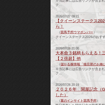
※当記事には広告リンクが含まれて
ク…
2026/07/27 09:21
【クイーンステークス20
ら！
（
競馬予想ウマボンバー
）
クイーンステークス2026のおす
2026/07/26 21:00
大本命３銘柄もらえる！三
【２倍超】他
（
儲かる株情報「猫旦那のお株
※当記事には広告リンクが含まれて
ク…
2026/07/26 20:19
２０２６年 関屋記念（G
した）
（
翼のインサイト競馬予想
）