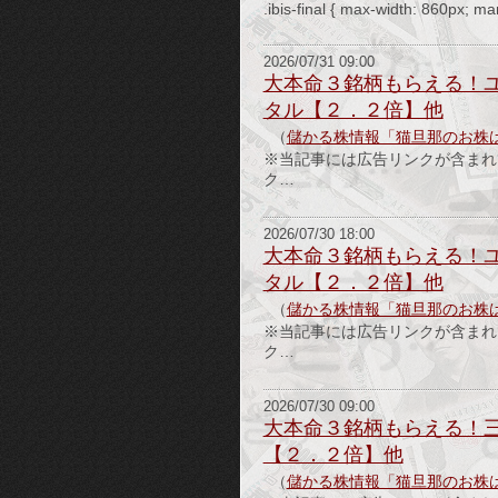
.ibis-final { max-width: 860px; m
2026/07/31 09:00
大本命３銘柄もらえる！ユ
タル【２．２倍】他
（
儲かる株情報「猫旦那のお株
※当記事には広告リンクが含まれて
ク…
2026/07/30 18:00
大本命３銘柄もらえる！ユ
タル【２．２倍】他
（
儲かる株情報「猫旦那のお株
※当記事には広告リンクが含まれて
ク…
2026/07/30 09:00
大本命３銘柄もらえる！三
【２．２倍】他
（
儲かる株情報「猫旦那のお株