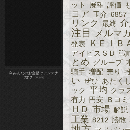
ット
展望
評価
etc-
コア
玉介
6857
リンク
介
最終
注目
メルマ
ＫＥＩＢ
発表
アイビスＳＤ
戦
とめ
グループ
騎手
増配
売り
© みんなのお金儲けアンテナ
い
2012 - 2026
ぜひ
あたく
平均
ック
クラ
有力
円安
Ｂコミ
ＨＤ
市場
解説
工業
8212
勝敗
地方