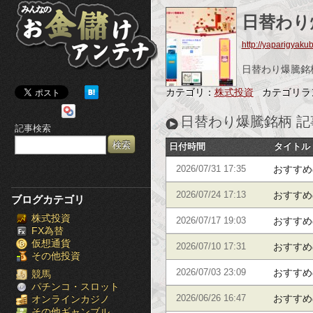
み
日替わり
ん
http://yaparigyakub
な
日替わり爆騰銘
の
カテゴリ：
株式投資
カテゴリラ
お
日替わり爆騰銘柄 記
記事検索
金
日付時間
タイトル
儲
おすすめ
2026/07/31 17:35
け
おすすめ
2026/07/24 17:13
ブログカテゴリ
株式投資
ア
おすすめ
2026/07/17 19:03
FX為替
仮想通貨
ン
おすすめ
2026/07/10 17:31
その他投資
おすすめ
テ
2026/07/03 23:09
競馬
パチンコ・スロット
おすすめ
オンラインカジノ
2026/06/26 16:47
ナ
その他ギャンブル