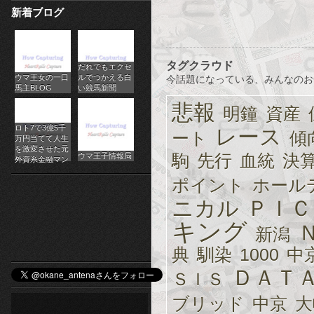
新着ブログ
パ
チ
タグクラウド
だれでもエクセ
ス
ウマ王女の一口
ルでつかえる白
今話題になっている、みんなのお
馬主BLOG
い競馬新聞
ロ
悲報
明鐘
資産
オ
ロト7で3億5千
レース
ート
傾
万円当てて人生
ン
を激変させた元
駒
先行
血統
決
ウマ王子情報局
外資系金融マン
ラ
ポイント
ホール
イ
ニカル
ＰＩＣ
キング
ン
新潟
典
馴染
1000
中
カ
ＤＡＴ
ＳＩＳ
ジ
ブリッド
中京
大
ノ