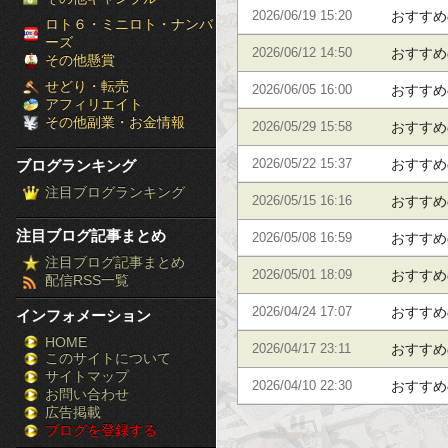
おすすめ
2026/06/19 15:20
［ブ
ロト６・ミニロト・ナンバ
ーズ
おすすめ
2026/06/12 14:50
ロ
その他懸賞
せどり・転売
おすすめ
2026/06/05 16:00
グ
アフィリエイト
その他副業・お金情報
おすすめ
2026/05/29 15:58
ラ
おすすめ
ブログランキング
2026/05/22 15:37
ン
注目ブログランキング
おすすめ
2026/05/15 16:16
キ
注目ブログ記事まとめ
おすすめ
2026/05/08 16:59
ン
注目ブログ記事まとめ
おすすめ
2026/05/01 18:09
配信RSS一覧
グ］-
おすすめ
2026/04/24 17:07
インフォメーション
株
HOME
おすすめ
2026/04/17 23:11
このサイトについて
FX
サイトマップ
おすすめ
2026/04/10 22:30
競
お問い合わせ
広告掲載
ブログを登録する
馬