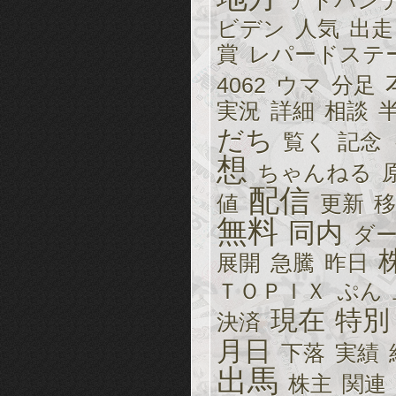
アドバン
ビデン
人気
出走
賞
レパードステ
4062
ウマ
分足
実況
詳細
相談
だち
覧く
記念
想
ちゃんねる
配信
値
更新
移
無料
同内
ダ
展開
急騰
昨日
ＴＯＰＩＸ
ぷん
現在
特別
決済
月日
下落
実績
出馬
株主
関連