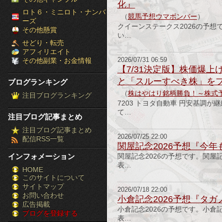
化』
［ブ
ロト６・ミニロト・ナンバ
（
競馬予想ウマボンバー
）
ーズ
クイーンステークス2026の予
ロ
その他懸賞
い…
せどり・転売
グ
アフィリエイト
その他副業・お金情報
2026/07/31 06:59
ラ
【7/31決定版】株価爆
と「スルーすべき株」を
ブログランキング
ン
（
株はやはり銘柄勝負！～株式
注目ブログランキング
7203 トヨタ自動車 円安基調
キ
て…
注目ブログ記事まとめ
ン
注目ブログ記事まとめ
2026/07/25 22:00
配信RSS一覧
グ］-
関屋記念2026予想『今
インフォメーション
関屋記念2026の予想です。関
株
表…
HOME
このサイトについて
FX
サイトマップ
2026/07/18 22:00
競
お問い合わせ
小倉記念2026予想『タ
広告掲載
小倉記念2026の予想です。小
ブログを登録する
馬
表…