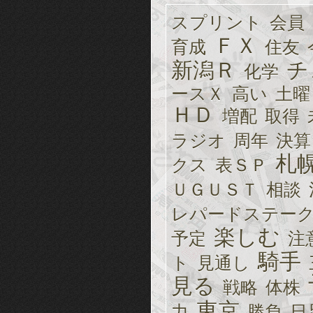
スプリント
会員
ＦＸ
育成
住友
新潟Ｒ
チ
化学
ースＸ
高い
土曜
ＨＤ
増配
取得
ラジオ
周年
決算
札
クス
表ＳＰ
ＵＧＵＳＴ
相談
レパードステー
楽しむ
予定
注
騎手
ト
見通し
見る
戦略
体株
東京
力
勝負
日