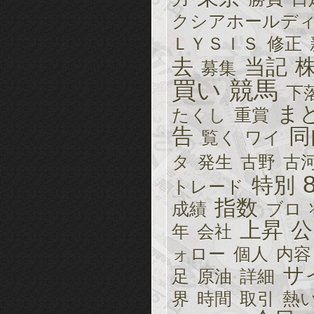
クシアホールデ
ＬＹＳＩＳ
修正
去
当記
募集
買い
競馬
下
ま
たくし
重賞
告
同
覧く
ワイ
タ
発生
古野
古
特別
トレード
指数
成績
ブロ
上昇
公
年
会社
ォロー
個人
内容
サ
足
原油
詳細
界
時間
取引
熱