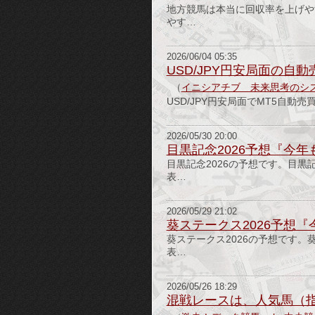
地方競馬は本当に回収率を上げや
やす…
2026/06/04 05:35
USD/JPY円安局面の自
（
イニシアチブ 未来思考のシ
USD/JPY円安局面でMT5自
2026/05/30 20:00
目黒記念2026予想『今
目黒記念2026の予想です。目
表…
2026/05/29 21:02
葵ステークス2026予想
葵ステークス2026の予想です
表…
2026/05/26 18:29
混戦レースは、人気馬（