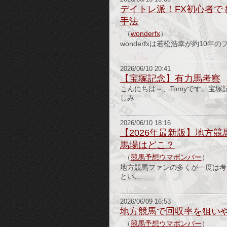
デイトレ派！FX初心者で
手法
（
wonderfx
）
wonderfxは若松浩幸が約1
2026/06/10 20:41
【宝塚記念】有力馬考察
こんにちは～、Tomyです。宝
しみ…
2026/06/10 18:16
【2026年最新版】地方
馬場はどこ？
（
競馬予想ウマボンバー
）
地方競馬ファンの多くが一度は考
とい…
2026/06/09 16:53
地方競馬で回収率を狙いやす
（
競馬予想ウマボンバー
）