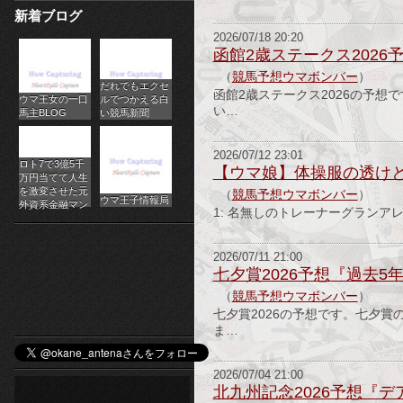
新着ブログ
パ
2026/07/18 20:20
チ
函館2歳ステークス202
（
競馬予想ウマボンバー
）
だれでもエクセ
ス
函館2歳ステークス2026の予想
ウマ王女の一口
ルでつかえる白
い…
馬主BLOG
い競馬新聞
ロ
オ
2026/07/12 23:01
ロト7で3億5千
【ウマ娘】体操服の透け
万円当てて人生
ン
を激変させた元
（
競馬予想ウマボンバー
）
ウマ王子情報局
外資系金融マン
1: 名無しのトレーナーグランアレグリ
ラ
イ
2026/07/11 21:00
七夕賞2026予想『過去5
ン
（
競馬予想ウマボンバー
）
七夕賞2026の予想です。七夕
カ
ま…
ジ
2026/07/04 21:00
北九州記念2026予想『
ノ