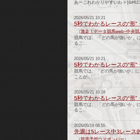
あーこれわかりやすいわ > [&#8230
2026/05/21 10:21
5秒でわかるレースの“形”
（
激走！データ競馬web−中央
競馬では、 「どの馬が強いか」
るこ…
2026/05/21 10:21
5秒でわかるレースの“形”
競馬では、「どの馬が強いか」に
ことが…
2026/05/21 10:18
5秒でわかるレースの“形”
競馬では、 「どの馬が強いか」
るこ…
2026/05/19 08:55
先週は5レース中3レース的
（
競馬予想ウマボンバー
）