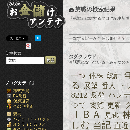
み
第戦の検索結果
ん
『第戦』に関するブログ記事新着
な
の
一致する記事が存在しませんでし
お
記事検索
タグクラウド
金
今話題になっている、みんなのお
儲
一つ
体株
統計
け
る
ブログカテゴリ
展望
番人
ト
株式投資
ア
8212
反発
ハン
FX為替
仮想通貨
ン
つて
閲覧
更新
その他投資
ＩＢＡ
テ
見逃
競馬
パチンコ・スロット
しむ
当記
直近
オンラインカジノ
ナ
その他ギャンブル