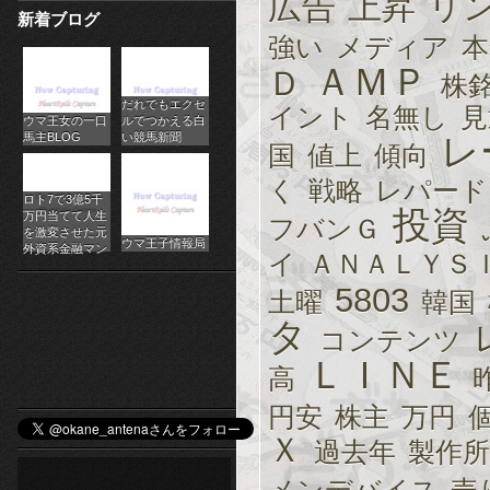
広告
上昇
リ
新着ブログ
パ
強い
メディア
本
チ
ＡＭＰ
Ｄ
株
だれでもエクセ
ス
イント
名無し
見
ウマ王女の一口
ルでつかえる白
馬主BLOG
い競馬新聞
レ
ロ
国
値上
傾向
く
戦略
レパード
オ
ロト7で3億5千
投資
万円当てて人生
フバンＧ
ン
を激変させた元
ウマ王子情報局
外資系金融マン
イ
ＡＮＡＬＹＳ
ラ
5803
土曜
韓国
イ
タ
コンテンツ
ン
ＬＩＮＥ
高
カ
円安
株主
万円
ジ
Ｘ
過去年
製作所
ノ