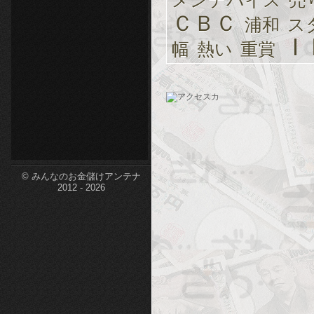
メンデバイス
売
ＣＢＣ
etc-
浦和
ス
Ｉ
幅
熱い
重賞
© みんなのお金儲けアンテナ
2012 - 2026