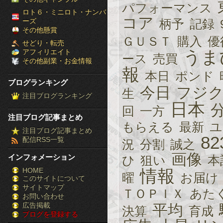
パフォーマンス
［ブ
ロト６・ミニロト・ナンバ
コア
ーズ
柄予
記録
ロ
その他懸賞
ＧＵＳＴ
購入
優
せどり・転売
グ
アフィリエイト
うま
ース
売買
その他副業・お金情報
ラ
報
本日
ポンド
ブログランキング
ン
今日
フジ
生
注目ブログランキング
キ
日本
回
一方
注目ブログ記事まとめ
ン
もらえる
最新
ユ
注目ブログ記事まとめ
82
配信RSS一覧
況
分割
誠之
グ］-
画像
インフォメーション
ひ
狙い
本
株
HOME
情報
曜
お届け
このサイトについて
FX
サイトマップ
ＴＯＰＩＸ
あた
競
お問い合わせ
広告掲載
平均
決算
育成
ブログを登録する
馬