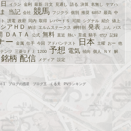
明日
イラン
金利
最新
注文
見通し
語る
決算
名無し
ヤマハ
競馬
ま
当記
会社
フジクラ
個別
推奨
6857
最高
中
ロト
誘電
政府
同内
取得
レパードＳ
可能
シグナル
紹介
値上
シアＨＤ
発表
納涼
エルムステークス
岬特別
ぷん
パス
開
ＤＡＴＡ
無料
公式
直近
熱い
育成
騎手
ぜひ
記録
ナー
日本
金属
仕手
今回
アドバンテスト
土曜
おー
他
予想
電気
テンツ
三菱ＵＦＪ
1200
傾向
個人
ＮＹ
解
銘柄
配信
メディア
設定
.1
ブログの惑星
ブログ王
くる天
PVランキング