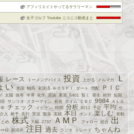
レビュー
アフィリエイトやってるサラリーマン
の確定申告対策
女子ゴルフ Youtube ニコニコ動画まと
め
投資
Ｌ
報
レース
トーメンデバイス
上がる
メルマガ
ょい
ＰＩＣ
米国
軸馬
未決済
ＫＯＳＰＩ
ダート
増配
プ
太陽
保有
半導
化学
原油
重賞
5401
覧く
発生
絶対
短期
9984
内容
サンリオ
スターマイン
有名
タイム
ＣＢＣ
ＡＬＧ
チェック
分析
平均
今年
イビデン
時間
8212
予定
サ
本日
楽しむ
介入
柄予
先行
実況
製薬
実績
ポンド
発動
株式
ＡＭＰ
出
まとめ
大幅
2737
フォロー
総合
注目
過去
ちゃんね
ユーロ
新潟Ｒ
ラジオ
トレード