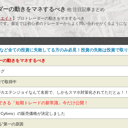
ダーの動きをマネするべき
他 注目記事まとめ
リエイト
】プロトレーダーの動きをマネするべき
平です。最近では初心者のトレーダーからよく問い合わせがくるようにな
」など全ての投資に失敗してる方のみ必見！投資の失敗は投資で取
ーの動きをマネするべき
ング
加で取得中
がカエテンジョイなんて名前で、しかもスマホ対策化されてただとぉ！
できる「短期トレードの新常識」今だけ公開！
Cyfons）の販売価格が決定しました
る”第一の原因