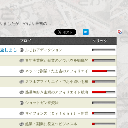
りましたが、やはり最初の…
ブログ
クリック
り返しまし
ふじおアディクション
青年実業家が副業のノウハウを徹底的
に教える！
ネットで副業！たま吉のアフィリエイ
ト徒然日記
スマホアフィリエイトでお小遣いを稼
！
ぐ
熱帯魚好き主婦のアフィリエイト航海
日誌♪
ショットガン投資法
サイフォンス（Ｃｙｆｏｎｓ）～新世
界スクールシステム～内容・特典一括
起業・副業に役立つビジネス本