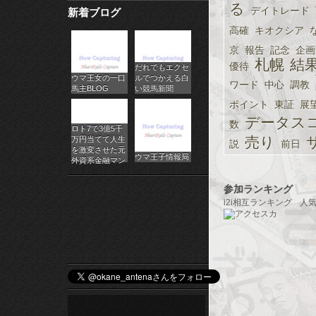
る
デイトレード
新着ブログ
パ
高確
キオクシア
チ
京
報告
記念
企画
札幌
結
優待
だれでもエクセ
ス
ウマ王女の一口
ルでつかえる白
ワード
中心
調教
馬主BLOG
い競馬新聞
ロ
ポイント
東証
展
データス
オ
数
ロト7で3億5千
売り
万円当てて人生
説
前日
ン
を激変させた元
ウマ王子情報局
外資系金融マン
ラ
参加ランキング
イ
i2i相互ランキング
人
ン
カ
ジ
ノ