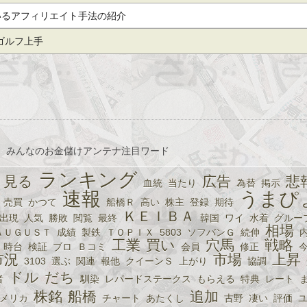
いるアフィリエイト手法の紹介
 達がゴルフ上手
、みんなのお金儲けアンテナ注目ワード
ランキング
見る
広告
悲
血統
当たり
為替
掲示
速報
うまぴ
売買
かつて
船橋Ｒ
高い
株主
登録
期待
ＫＥＩＢＡ
出現
人気
勝敗
閲覧
最終
韓国
ワイ
水着
グルー
相場
ＡＵＧＵＳＴ
成績
製鉄
ＴＯＰＩＸ
5803
ソフバンＧ
続伸
工業
買い
穴馬
戦略
時台
検証
ブロ
Ｂコミ
会員
修正
市況
市場
上昇
3103
選ぶ
関連
報他
クイーンＳ
上がり
協調
ドル
だち
者
馴染
レパードステークス
もらえる
特典
レート
株銘
船橋
追加
メリカ
チャート
あたくし
古野
凄い
評価