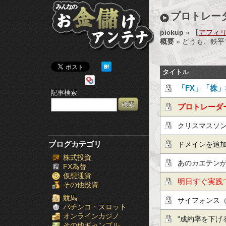
み
プロトレー
ん
pickup
» 【
アフィ
概要
» どうも、鉄
な
の
タイトル
お
「FX」「株
記事検索
金
ょう！
プロトレーダ
儲
クリスマスソ
け
ブログカテゴリ
ドメインを追
株式投資
ア
あのカエテン
FX為替
仮想通貨
ン
明日すぐ実践
その他投資
テ
競馬
サイフォンス（
パチンコ・スロット
オンラインカジノ
ナ
"成約率を下げ
その他ギャンブル