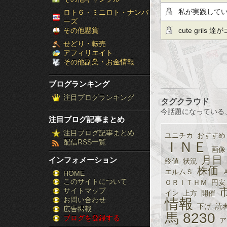
［ブ
私が実践して
ロト６・ミニロト・ナンバ
ーズ
ロ
その他懸賞
cute grils
せどり・転売
グ
アフィリエイト
その他副業・お金情報
ラ
ブログランキング
ン
注目ブログランキング
タグクラウド
キ
今話題になっている
注目ブログ記事まとめ
ン
注目ブログ記事まとめ
ユニチカ
おすすめ
配信RSS一覧
ＩＮＥ
グ］-
画像
月日
インフォメーション
終値
状況
株
株価
エルムＳ
HOME
このサイトについて
FX
ＯＲＩＴＨＭ
円安
サイトマップ
イン
上方
開催
競
お問い合わせ
情報
下げ
読
広告掲載
馬
8230
ブログを登録する
馬
ア