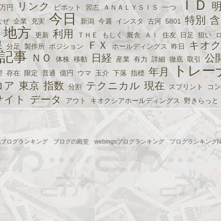
ＩＤ
リンク
万円
ピポット
習志
ＡＮＡＬＹＳＩＳ
一つ
今日
特別
含
なぜ
企業
充実
新潟
今週
インスタ
古河
5801
地方
利用
更新
ＴＨＥ
もしく
厩舎
ＡＩ
住友
日足
狙い
果
ＦＸ
キオク
分足
製作所
ポジション
ホールディングス
昨日
記事
ＮＯ
日経
公
体株
移動
産業
有力
詳細
徹底
取引
トレー
年月
望
存在
限定
普通
億円
ウマ
玉介
下落
指標
コア
東京
指数
テクニカル
現在
分割
スプリント
コン
サイト
データ
アウト
キオクシアホールディングス
野きらっと
気ブログランキング
ブログの殿堂
webingsブログランキング
ブログランキングNo