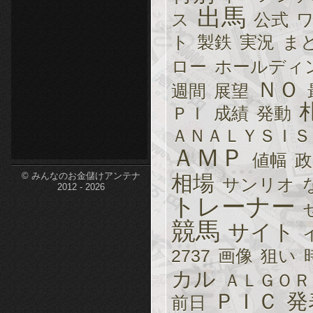
出馬
ス
公式
etc-
ト
製鉄
実況
ま
ロー
ホールディ
ＮＯ
週間
展望
ＰＩ
成績
発動
ＡＮＡＬＹＳＩＳ
ＡＭＰ
値幅
政
© みんなのお金儲けアンテナ
相場
サンリオ
2012 - 2026
トレーナー
競馬
サイト
2737
画像
狙い
カル
ＡＬＧＯＲ
ＰＩＣ
発
前日