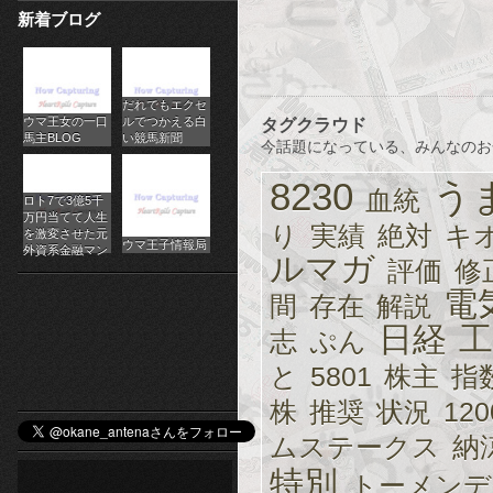
新着ブログ
パ
チ
だれでもエクセ
ス
ウマ王女の一口
ルでつかえる白
タグクラウド
馬主BLOG
い競馬新聞
今話題になっている、みんなのお
ロ
8230
う
オ
血統
ロト7で3億5千
万円当てて人生
り
実績
絶対
キ
ン
を激変させた元
ウマ王子情報局
外資系金融マン
ルマガ
評価
修
ラ
電
間
存在
解説
イ
日経
工
志
ぷん
ン
と
5801
株主
指
カ
株
推奨
状況
120
ムステークス
納
ジ
特別
トーメンデ
ノ