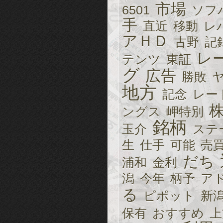
市場
6501
ソフ
手
直近
移動
レ
アＨＤ
古野
記
レ
テンツ
東証
グ
広告
勝敗
地方
記念
レー
ングス
岬特別
銘柄
玉介
ステ
生
仕手
可能
売
だち
浦和
金利
潟
今年
柄予
ア
る
ピポット
新
保有
おすすめ
上