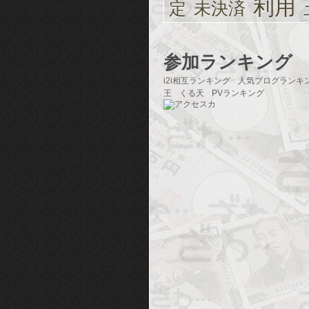
利用
定
未決済
参加ランキング
i2i相互ランキング
人気ブログランキ
王
くる天
PVランキング