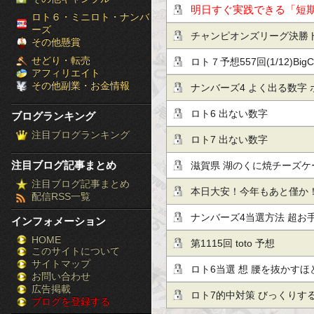
明日すぐ実践できる「短
［ブ
ロト６・ミニロト・ナンバ
ーズ
だけ公開！
チャンピオンズリーグ決勝ト
ロ
その他懸賞
せどり・転売
ロト７予想557回(1/12)Big
グ
アフィリエイト
その他副業・お金情報
ナンバーズ4 よく出る数字 
ラ
ロト6 出ない数字
ブログランキング
ン
注目ブログランキング
ロト7 出ない数字
キ
注目ブログ記事まとめ
滋賀県 湖のくに焼チーズケ
ン
注目ブログ記事まとめ
本日大安！今年もあと僅か
配信RSS一覧
グ］-
ナンバーズ4当選方法 超お
インフォメーション
株
HOME
第1115回 toto 予想
このサイトについて
FX
サイトマップ
ロト6当選 想 腰を抜かす
競
お問い合わせ
広告掲載
ロト7的中対策 びっくりす
ブログを登録する
馬