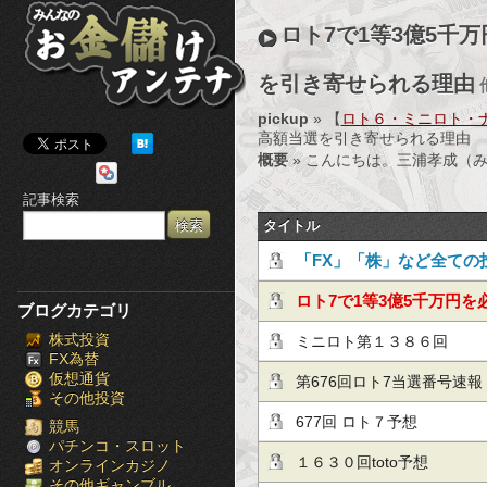
み
ロト7で1等3億5千
ん
を引き寄せられる理由
な
pickup
» 【
ロト６・ミニロト・
の
高額当選を引き寄せられる理由
概要
» こんにちは。三浦孝成（みうらた
お
記事検索
金
タイトル
儲
「FX」「株」など全ての
必見！投資の失敗は投資
ロト7で1等3億5千万円
け
ブログカテゴリ
株式投資
資系金融マンが語る高額
ミニロト第１３８６回
ア
FX為替
仮想通貨
由
第676回ロト7当選番号速報（2
ン
その他投資
677回 ロト７予想
テ
競馬
パチンコ・スロット
１６３０回toto予想
オンラインカジノ
ナ
その他ギャンブル