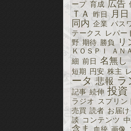
広告
ープ
育成
ＴＡ
月日
昨日
同内
企業
パス
テークス
レパー
リ
野
期待
勝負
ＫＯＳＰＩ
ＡＮ
名無し
細
前日
短期
円安
株主
ータ
ラ
悲報
投資
記事
続伸
ラジオ
スプリン
売買
読者
お届け
談
コンテンツ
中
含ま
血統
画像