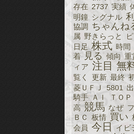
存在
2737
実績
明鐘
シグナル
ちゃんね
協調
属
野きらっと
ピ
株式
日足
時間
見る
着
傾向
重
注目
無
ィア
覧く
更新
最終
菱ＵＦＪ
5801
出
騎手
ＡＩ
ＴＯＰ
競馬
高
なぜ
買い
ＢＣ
板情
今日
会員
イビ