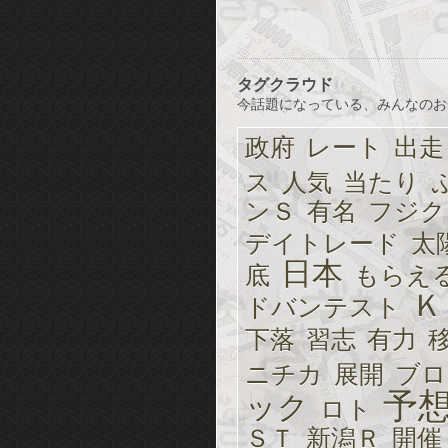
タグクラウド
今話題になっている、みんなのお
政府
レート
出走
ス
人気
当たり
ンＳ
有名
フジク
デイトレード
太
日本
底
もらえ
Ｋ
ドバンテスト
下落
習志
有力
ニチカ
展開
ブロ
予
ック
ロト
ＳＴ
新潟Ｒ
開催