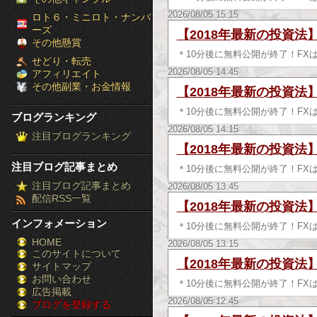
［ブ
2026/08/05 15:15
ロト６・ミニロト・ナンバ
ーズ
【2018年最新の投資法
ロ
その他懸賞
＊10分後に無料公開が終了！FX
せどり・転売
グ
2026/08/05 14:45
アフィリエイト
その他副業・お金情報
【2018年最新の投資法
ラ
＊10分後に無料公開が終了！FX
ブログランキング
ン
2026/08/05 14:15
注目ブログランキング
キ
【2018年最新の投資法
注目ブログ記事まとめ
＊10分後に無料公開が終了！FX
ン
注目ブログ記事まとめ
2026/08/05 13:45
配信RSS一覧
グ］-
【2018年最新の投資法
インフォメーション
＊10分後に無料公開が終了！FX
株
HOME
2026/08/05 13:15
このサイトについて
FX
【2018年最新の投資法
サイトマップ
競
お問い合わせ
＊10分後に無料公開が終了！FX
広告掲載
2026/08/05 12:45
ブログを登録する
馬