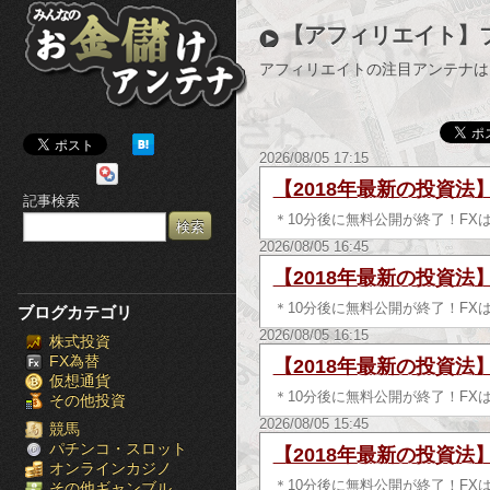
み
【アフィリエイト】
ん
アフィリエイトの注目アンテナは
な
の
2026/08/05 17:15
お
【2018年最新の投資法
記事検索
金
＊10分後に無料公開が終了！FX
2026/08/05 16:45
儲
【2018年最新の投資法
け
＊10分後に無料公開が終了！FX
ブログカテゴリ
2026/08/05 16:15
株式投資
ア
FX為替
【2018年最新の投資法
仮想通貨
ン
＊10分後に無料公開が終了！FX
その他投資
2026/08/05 15:45
テ
競馬
パチンコ・スロット
【2018年最新の投資法
オンラインカジノ
ナ
＊10分後に無料公開が終了！FX
その他ギャンブル