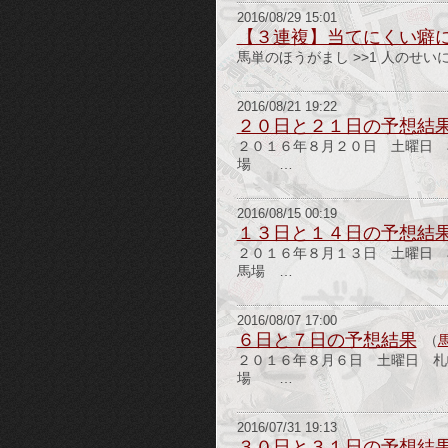
2016/08/29 15:01
【３連複】当てにくい癖
馬単のほうがまし >>1 人のせ
2016/08/21 19:22
２０日と２１日の予想結
２０１６年８月２０日 土曜日
場 …
2016/08/15 00:19
１３日と１４日の予想結
２０１６年８月１３日 土曜日
馬場 …
2016/08/07 17:00
６日と７日の予想結果
（
２０１６年８月６日 土曜日 
場 …
2016/07/31 19:13
３０日と３１日の予想結