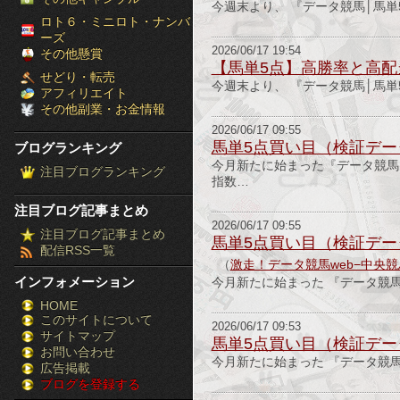
今週末より、 『データ競馬│馬単
［ブ
ロト６・ミニロト・ナンバ
ーズ
ロ
2026/06/17 19:54
その他懸賞
【馬単5点】高勝率と高
せどり・転売
グ
今週末より、 『データ競馬│馬単
アフィリエイト
その他副業・お金情報
ラ
2026/06/17 09:55
馬単5点買い目（検証デ
ブログランキング
ン
今月新たに始まった『データ競馬
注目ブログランキング
指数…
キ
注目ブログ記事まとめ
ン
2026/06/17 09:55
注目ブログ記事まとめ
馬単5点買い目（検証デ
配信RSS一覧
グ］-
（
激走！データ競馬web−中央
インフォメーション
今月新たに始まった 『データ競馬
株
HOME
このサイトについて
FX
2026/06/17 09:53
サイトマップ
馬単5点買い目（検証デ
競
お問い合わせ
今月新たに始まった 『データ競馬
広告掲載
ブログを登録する
馬