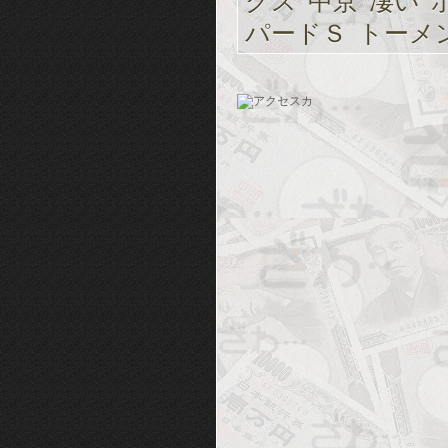
グス
中京
凄い
パードＳ
トーメ