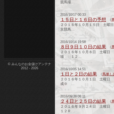
競馬場…
etc-
2016/10/17 00:33
１５日と１６日の予想
（
２０１６年１０月１５日 土曜
京競馬…
2016/10/14 19:58
８日９日１０日の結果
（
２０１６年１０月８日 土曜日
場 １２…
© みんなのお金儲けアンテナ
2012 - 2026
2016/10/05 14:51
１日と２日の結果
（
馬単
２０１６年１０月１日 土曜日
成※ …
2016/09/28 08:11
２４日と２５日の結果
（
２０１６年９月２４日 土曜日
１２Ｒ…