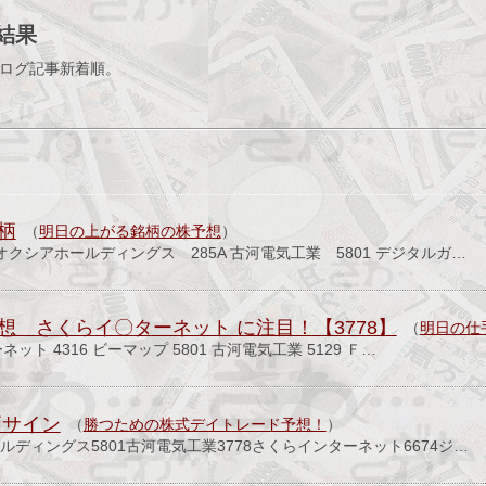
索結果
ブログ記事新着順。
柄
（
明日の上がる銘柄の株予想
）
キオクシアホールディングス 285A 古河電気工業 5801 デジタルガ…
想 さくらイ〇ターネット に注目！【3778】
（
明日の仕
ネット 4316 ビーマップ 5801 古河電気工業 5129 Ｆ…
柄サイン
（
勝つための株式デイトレード予想！
）
ールディングス5801古河電気工業3778さくらインターネット6674ジ…