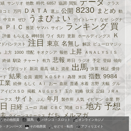
データ
実績
サンリオ
他数
時代
6857
協調
閲覧
クラス
8230
ＤＡＴＡ
公開
まとめ
Ｂコミ
万円
選ぶ
動
うまぴょい
準
中京Ｒ
ぜひ
デイトレード
なぜ
シグナ
ランキング
買
ＰＩＣ
株
推奨
ヤマハ
サイン
Ｋ
評価
もらえる
岬特別
ワイ
先行
更新
ホールディングス
注目
東京
名無し
アドバンテスト
解説
ピューロマジッ
上昇
る
上方
1000
増配
キオクシア
報他
ＡＮＡＬＹＳＩＳ
悲報
終値
馴染
チャート
有力
昨日
ラジオ
予定
登録
傾向
出馬
界
ハイブリッド
新潟
最高
値上
資産
決算
検証
優待
結果
指数
9984
ード
会員
週間
ＫＯＳＰＩ
為替
米国
工業
続伸
もしく
ＡＩ
おー
血統
普通
水着
古野
大幅
グル
アイビスＳＤ
掲載
ＡＵＧＵＳＴ
玉介
戦略
状況
記録
ＪＲＡ
サイト
年月
ークス
ぷん
製作所
人気
イビデン
企業
野
日
地方
予想
日経
ユーロ
高確
ＣＢＣ
関連
ロト
去
だち
メルマガ
クイーンステークス
その他投資
競馬
パチンコ・スロット
オンラインカジノ
ト・ナンバーズ
その他懸賞
せどり・転売
アフィリエイト