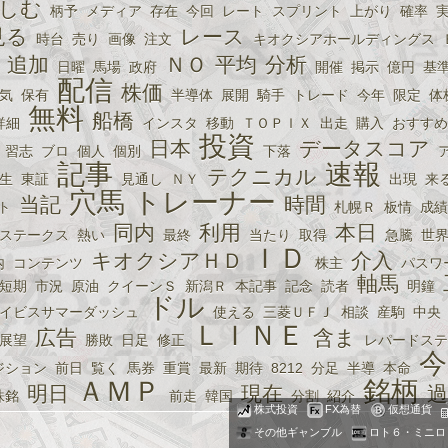
しむ
柄予
メディア
存在
今回
レート
スプリント
上がり
確率
見る
レース
時台
売り
画像
注文
キオクシアホールディングス
追加
ＮＯ
平均
分析
日曜
馬場
政府
開催
掲示
億円
基
配信
株価
気
保有
半導体
展開
騎手
トレード
今年
限定
体
無料
船橋
詳細
インスタ
移動
ＴＯＰＩＸ
出走
購入
おすすめ
投資
日本
データスコア
習志
ブロ
個人
個別
下落
記事
速報
テクニカル
生
東証
見通し
ＮＹ
出現
来
穴馬
トレーナー
当記
時間
ト
札幌Ｒ
板情
成績
同内
利用
本日
ステークス
熱い
最終
当たり
取得
急騰
世
ＩＤ
キオクシアＨＤ
介入
内
コンテンツ
株主
パスワ
軸馬
短期
市況
原油
クイーンＳ
新潟Ｒ
本記事
記念
読者
明鐘
ドル
イビスサマーダッシュ
使える
三菱ＵＦＪ
相談
産駒
中央
ＬＩＮＥ
広告
含ま
展望
勝敗
日足
修正
レパードステ
今
ジション
前日
覧く
馬券
重賞
最新
期待
8212
分足
半導
本命
ＡＭＰ
銘柄
明日
現在
過
株銘
前走
韓国
分割
紹介
株式投資
FX為替
仮想通貨
その他ギャンブル
ロト６・ミニロ