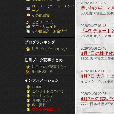
2026/04/07 16:09
［ブ
ロト６・ミニロト・ナンバ
買い時の株 4月
ーズ
5801古河電気工業
ロ
その他懸賞
せどり・転売
グ
2026/04/07 06:48
アフィリエイト
「4/7 チャー
その他副業・お金情報
ラ
285A キオクシア
ブログランキング
ン
注目ブログランキング
2026/04/06 20:45
3月7日の株価
キ
5801 古河電気工業6
注目ブログ記事まとめ
ン
注目ブログ記事まとめ
配信RSS一覧
2026/04/06 20:15
グ］-
4月7日 大きく
インフォメーション
イビデン 4062キ
株
HOME
このサイトについて
FX
2026/04/06 20:03
サイトマップ
4月7日の銘柄予
競
お問い合わせ
7771 日本精密 37
広告掲載
ブログを登録する
馬