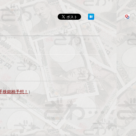
手株銘柄予想！
）