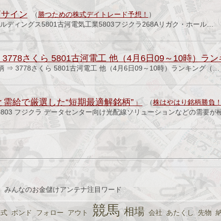
柄サイン
（
勝つための株式デイトレード予想！
）
ールディングス5801古河電気工業5803フジクラ268Aリガク・ホール…
3778さくら 5801古河電工 他（4月6日09～10時）ラ
⇒ 3778さくら 5801古河電工 他（4月6日09～10時）ランキング（…
トと需給で厳選した“短期最適解銘柄”」
（
株はやはり銘柄勝負
業 5803 フジクラ データセンター向け光配線ソリューションなどの需要が
、みんなのお金儲けアンテナ注目ワード
競馬
相場
公式
ポンド
フォロー
アウト
会社
あたくし
先物