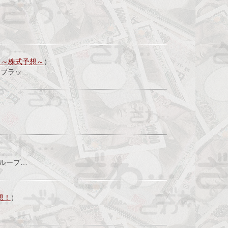
！～株式予想～
）
るブラッ…
グループ…
想！
）