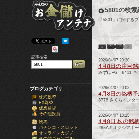
み
5801の検
ん
『5801』に関する
な
の
«
1
2
3
お
記事検索
2026/04/07 20:30
金
4月8日の注目銘
みずほFG 8411 
儲
け
2026/04/07 20:03
ブログカテゴリ
4月8日の銘柄予
株式投資
ア
3778 さくらインター
FX為替
仮想通貨
ン
その他投資
2026/04/07 18:15
4月8日 株の銘
テ
競馬
パチンコ・スロット
285Aキオクシアホ
オンラインカジノ
ナ
その他ギャンブル