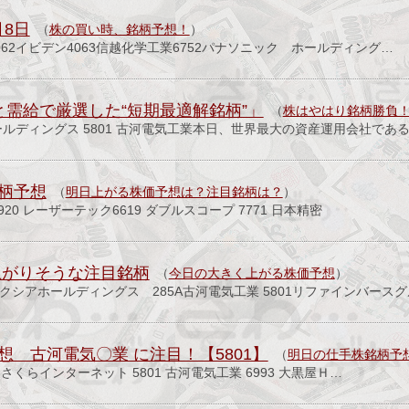
8日
（
株の買い時、銘柄予想！
）
4062イビデン4063信越化学工業6752パナソニック ホールディング…
トと需給で厳選した“短期最適解銘柄”」
（
株はやはり銘柄勝負
ホールディングス 5801 古河電気工業本日、世界最大の資産運用会社であ
銘柄予想
（
明日上がる株価予想は？注目銘柄は？
）
920 レーザーテック6619 ダブルスコープ 7771 日本精密
上がりそうな注目銘柄
（
今日の大きく上がる株価予想
）
オクシアホールディングス 285A古河電気工業 5801リファインバース
想 古河電気〇業 に注目！【5801】
（
明日の仕手株銘柄予
78 さくらインターネット 5801 古河電気工業 6993 大黒屋Ｈ…