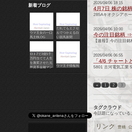
2026/04/06 18:15
新着ブログ
パ
4月7日 株の銘
285Aキオクシアホ
チ
だれでもエクセ
ス
2026/04/06 10:00
ウマ王女の一口
ルでつかえる白
今の注目銘柄 ⇒ 
馬主BLOG
い競馬新聞
ロ
【速報】今の注目銘柄 
オ
ロト7で3億5千
2026/04/06 06:55
万円当てて人生
「4/6 チャー
ン
を激変させた元
ウマ王子情報局
5801 古河電気工
外資系金融マン
ラ
イ
«
1
2
3
ン
カ
タグクラウド
今話題になっている
ジ
リンク
豊橋
ノ