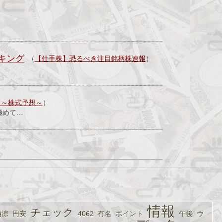
ンキング
（
【仕手株】恐るべき注目銘柄株速報
）
！～株式予想～
）
極めて…
情報
チェック
納涼
円安
4062
有名
ポイント
午後
ウ