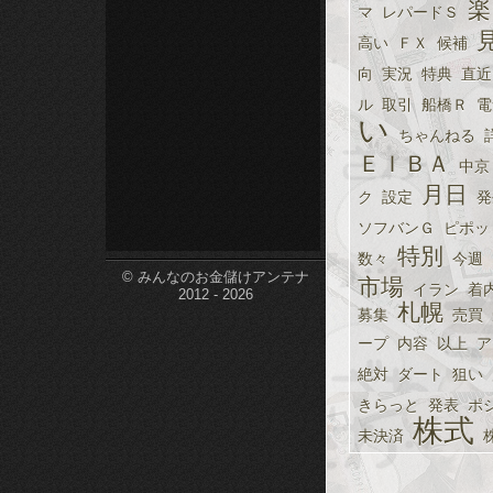
楽
マ
レパードＳ
etc-
高い
ＦＸ
候補
向
実況
特典
直近
ル
取引
船橋Ｒ
電
い
ちゃんねる
ＥＩＢＡ
中京
月日
ク
設定
発
ソフバンＧ
ピポッ
特別
数々
今週
© みんなのお金儲けアンテナ
市場
イラン
着
2012 - 2026
札幌
募集
売買
ープ
内容
以上
ア
絶対
ダート
狙い
きらっと
発表
ポ
株式
未決済