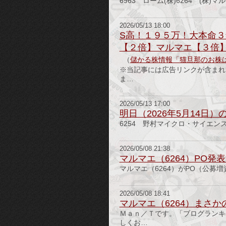
6963 ローム(株)6264 (株)マ
2026/05/13 18:00
S高！１９５万！大本命
【２倍】マルマエ【３倍
（
儲かる株情報「猫旦那のお株
※当記事には広告リンクが含まれて
ま…
2026/05/13 17:00
明日（2026年5月14日
6254 野村マイクロ・サイエンス(
2026/05/08 21:38
マルマエ（6264）PO発
マルマエ（6264）がPO（公募増
2026/05/08 18:41
マルマエ（6264）まさか
Ｍａｎ／Ｔです。「ブログランキ
しくお…