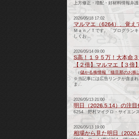
上方修正・増配・好材料情報弁護士ＣＯ
2026/05/18 17:02
マルマエ（6264）、覚え
Ｍａｎ／Ｔです。「ブログランキ
しくお…
2026/05/14 09:00
S高！１９５万！大本命
【２倍】マルマエ【３倍
（
儲かる株情報「猫旦那のお株
※当記事には広告リンクが含まれて
ま…
2026/05/13 21:00
明日（2026.5.14）の注
6254 野村マイクロ・サイエンス(
2026/05/13 19:00
相場から見た明日（2026.