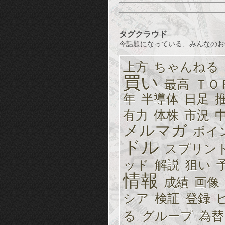
タグクラウド
今話題になっている、みんなのお
上方
ちゃんねる
買い
最高
ＴＯ
年
半導体
日足
有力
体株
市況
メルマガ
ポイ
ドル
スプリン
ッド
解説
狙い
情報
成績
画像
シア
検証
登録
る
グループ
為替