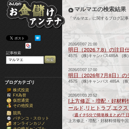
み
マルマエの検索結果
ん
『マルマエ』に関するブログ記事
な
の
2026/07/07 21:00
お
明日（2026.7.8）の注目
記事検索
4575 (株)キャンバス485A (
金
儲
2026/07/07 17:00
明日（2026年7月8日）
け
4575 (株)キャンバス 485A (
ブログカテゴリ
株式投資
ア
FX為替
2026/07/03 20:52
仮想通貨
[上方修正・増配・好材料情
ン
その他投資
ールド,リヒトラブ,エクス
テ
競馬
（
週イチ5分で簡単株まとめ!? 
パチンコ・スロット
上方修正・増配・好材料情報中国塗
オンラインカジノ
ナ
その他ギャンブル