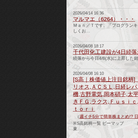
2026/04/14 16:36
マルマエ（6264）・・・
Ｍａｎ／Ｔです。「ブログランキ
しくお…
2026/04/08 18:17
千代田化工建設が4日続落か
続落から今日4/8(水)に上昇した
2026/04/08 16:10
[S高｜株価値上注目銘柄]
リオス,ＡＣＳＬ,日経レバ
機,古野電気,岡本硝子,太
きＦＧ,ラクス,Ｆｕｓｉｃ
ｔｏｒｉ
（
週イチ5分で簡単株まとめ!? 
※S高銘柄一覧 ビーマ
東…