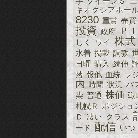
手
クイーンＳ
三
キオクシアホー
8230
重賞
売買
投資
Ｐ
政府
株式
しく
ワイ
水着
掲載
調教
日曜
購入
続伸
落
報他
血統
ラ
内
時間
状況
パ
株価
染
普通
戦
札幌Ｒ
ポジショ
Ｄ
凄い
クラス
配信
ード
いつ