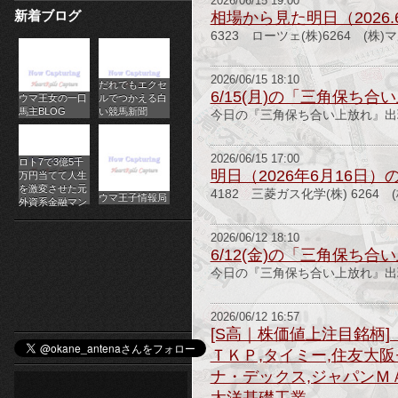
2026/06/15 19:00
新着ブログ
相場から見た明日（2026.
パ
6323 ローツェ(株)6264 (株
チ
2026/06/15 18:10
だれでもエクセ
ス
6/15(月)の「三角保ち
ウマ王女の一口
ルでつかえる白
馬主BLOG
い競馬新聞
今日の『三角保ち合い上放れ』出現銘柄
ロ
オ
2026/06/15 17:00
ロト7で3億5千
明日（2026年6月16日
万円当てて人生
ン
を激変させた元
4182 三菱ガス化学(株) 6264 
ウマ王子情報局
外資系金融マン
ラ
2026/06/12 18:10
6/12(金)の「三角保ち
イ
今日の『三角保ち合い上放れ』出現銘
ン
2026/06/12 16:57
カ
[S高｜株価値上注目銘柄]
ＴＫＰ,タイミー,住友大阪
ジ
ナ・デックス,ジャパンＭＡ
ノ