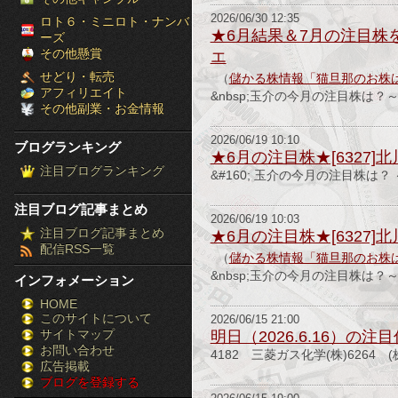
［ブ
2026/06/30 12:35
ロト６・ミニロト・ナンバ
★6月結果＆7月の注目株を公開
ーズ
ロ
その他懸賞
エ
せどり・転売
（
儲かる株情報「猫旦那のお株
グ
アフィリエイト
&nbsp;玉介の今月の注目株は？～
その他副業・お金情報
ラ
2026/06/19 10:10
ブログランキング
ン
★6月の注目株★[6327]北
注目ブログランキング
&#160; 玉介の今月の注目株は？ ～
キ
注目ブログ記事まとめ
ン
2026/06/19 10:03
注目ブログ記事まとめ
★6月の注目株★[6327]北川
配信RSS一覧
グ］-
（
儲かる株情報「猫旦那のお株
&nbsp;玉介の今月の注目株は？～
インフォメーション
株
HOME
このサイトについて
FX
2026/06/15 21:00
サイトマップ
明日（2026.6.16）の注
競
お問い合わせ
4182 三菱ガス化学(株)6264 
広告掲載
ブログを登録する
馬