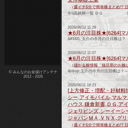
太洋基礎工業
（
週イチ5分で簡単株まとめ!? 
etc-
※S高銘柄一覧 ＤＧ 東証Ｇ
2026/06/12 11:29
★6月の注目株★[6264]マ
&#160; 玉介の今月の注目株は？ ～
2026/06/12 11:07
★6月の注目株★[6264]マル
（
儲かる株情報「猫旦那のお株
&nbsp;玉介の今月の注目株は？～
© みんなのお金儲けアンテナ
2012 - 2026
2026/06/11 18:23
[上方修正・増配・好材料情
シー,アイモバイル,マルマ
ハウス,鎌倉新書,ＤＧ,ア
ジェリビンズ,シーイーシー
ジャパンＭＡ,ＶＮＸ,グリ
（
週イチ5分で簡単株まとめ!? 