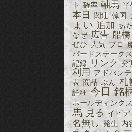
軸馬
ト
確率
半
本日
関連
韓国
ょい
追加
あ
広告
船橋
なぜ
ぜひ
人気
ブロ
パードステーク
リンク
記録
分
利用
アドバンテ
札
表
商品
ぷん
今日
銘
詳細
ホールディング
馬
見る
イビデ
名無し
発生
内