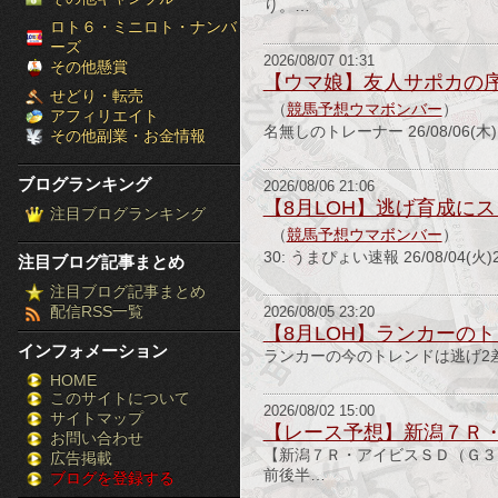
り。…
［ブ
ロト６・ミニロト・ナンバ
ーズ
2026/08/07 01:31
ロ
その他懸賞
【ウマ娘】友人サポカの
せどり・転売
グ
（
競馬予想ウマボンバー
）
アフィリエイト
名無しのトレーナー 26/08/06(木) 
その他副業・お金情報
ラ
ブログランキング
2026/08/06 21:06
ン
【8月LOH】逃げ育成に
注目ブログランキング
キ
（
競馬予想ウマボンバー
）
30: うまぴょい速報 26/08/04(火)2
注目ブログ記事まとめ
ン
注目ブログ記事まとめ
配信RSS一覧
2026/08/05 23:20
グ］-
【8月LOH】ランカーの
インフォメーション
ランカーの今のトレンドは逃げ2差
株
HOME
このサイトについて
FX
2026/08/02 15:00
サイトマップ
【レース予想】新潟７Ｒ
競
お問い合わせ
【新潟７Ｒ・アイビスＳＤ（Ｇ３
広告掲載
前後半…
ブログを登録する
馬