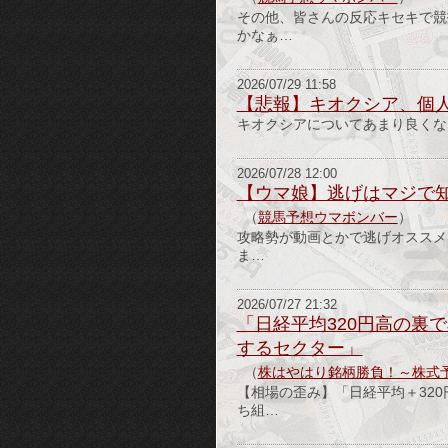
その他、皆さんの反応キセキで競
かなぁ…
2026/07/29 11:58
【悲報】キオクシア、個人
キオクシアについてあまり良くな
2026/07/28 12:00
【ウマ娘】逃げはマジで
（
競馬予想ウマボンバー
）
攻略勢が動画とかで逃げオススメし
ま…
2026/07/27 21:32
「日経平均320円高の裏
するセクター」
（
株はやはり銘柄勝負！～株式
【相場の歪み】「日経平均＋32
ち組…