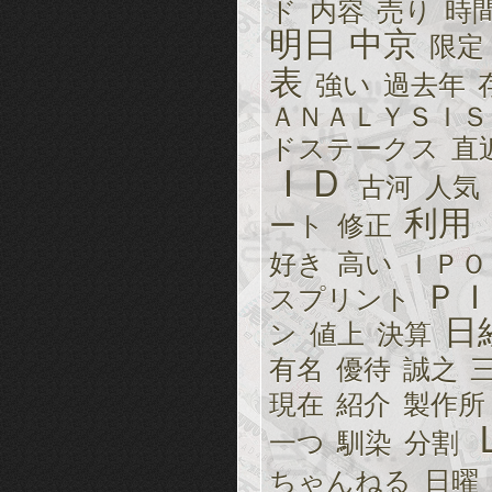
ド
内容
売り
時
明日
中京
限定
表
強い
過去年
ＡＮＡＬＹＳＩＳ
ドステークス
直
ＩＤ
古河
人気
利用
ート
修正
好き
高い
ＩＰＯ
ＰＩ
スプリント
日
ン
値上
決算
有名
優待
誠之
現在
紹介
製作所
一つ
馴染
分割
ちゃんねる
日曜